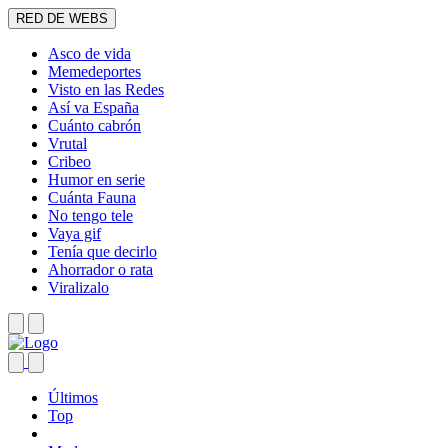
RED DE WEBS
Asco de vida
Memedeportes
Visto en las Redes
Así va España
Cuánto cabrón
Vrutal
Cribeo
Humor en serie
Cuánta Fauna
No tengo tele
Vaya gif
Tenía que decirlo
Ahorrador o rata
Viralizalo
Últimos
Top