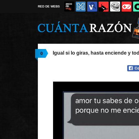
RED DE WEBS
Igual si lo giras, hasta enciende y to
0