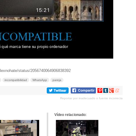
/alexnohate/status/2056740064906838392
incompatibilidad
WhatsApp
pareja
Compartir
Compartir
Compartir
Compartir
en
en
en
en
Reportar por inadecuado o fuente incorrecta
Pinterest
tumblr
Google+
meneame
Vídeo relacionado: