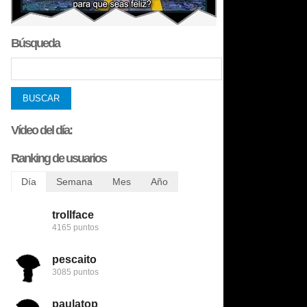
Búsqueda
Vídeo del día:
Ranking de usuarios
Día
Semana
Mes
Año
trollface
trollface
bobobobs
bobobobs
4165 puntos
6456 puntos
8509 puntos
272731 puntos
pescaito
123despasito
nomedigas
flamenquin
3085 puntos
5345 puntos
8422 puntos
240782 puntos
paulatop
mariettachesnut
trollface
patatabrava