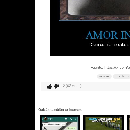
Fuente: https://x.com
relación
tecnología
+2 (62 votos)
Quizás también te interese: