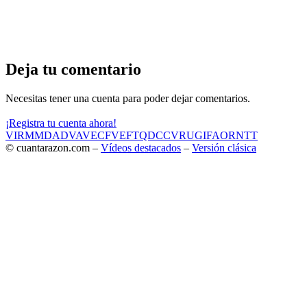
Deja tu comentario
Necesitas tener una cuenta para poder dejar comentarios.
¡Registra tu cuenta ahora!
VIR
MMD
ADV
AVE
CF
VEF
TQD
CC
VRU
GIF
AOR
NTT
© cuantarazon.com –
Vídeos destacados
–
Versión clásica