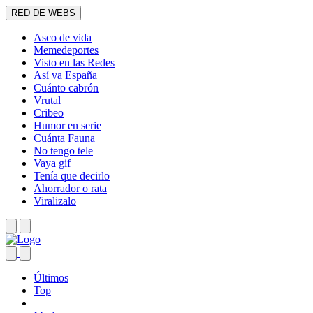
RED DE WEBS
Asco de vida
Memedeportes
Visto en las Redes
Así va España
Cuánto cabrón
Vrutal
Cribeo
Humor en serie
Cuánta Fauna
No tengo tele
Vaya gif
Tenía que decirlo
Ahorrador o rata
Viralizalo
Últimos
Top