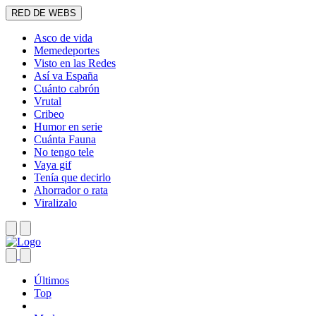
RED DE WEBS
Asco de vida
Memedeportes
Visto en las Redes
Así va España
Cuánto cabrón
Vrutal
Cribeo
Humor en serie
Cuánta Fauna
No tengo tele
Vaya gif
Tenía que decirlo
Ahorrador o rata
Viralizalo
Últimos
Top