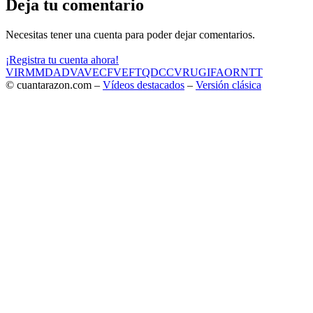
Deja tu comentario
Necesitas tener una cuenta para poder dejar comentarios.
¡Registra tu cuenta ahora!
VIR
MMD
ADV
AVE
CF
VEF
TQD
CC
VRU
GIF
AOR
NTT
© cuantarazon.com –
Vídeos destacados
–
Versión clásica