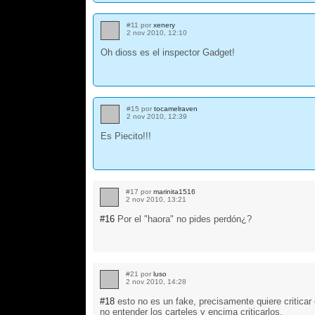
#11 por
xenery
2 nov 2010, 12:10
Oh dioss es el inspector Gadget!
#15 por
tocamelraven
2 nov 2010, 12:39
Es Piecito!!!
#17 por
marinita1516
2 nov 2010, 13:21
#16
Por el "haora" no pides perdón¿?
#21 por
luso
2 nov 2010, 14:28
#18
esto no es un fake, precisamente quiere critic
no entender los carteles y encima criticarlos.