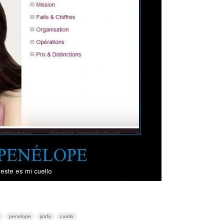
penelope
jirafa
cuello