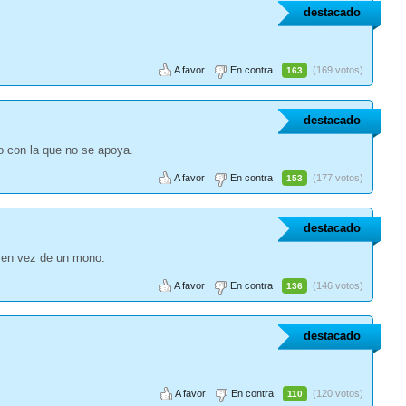
destacado
A favor
En contra
(169 votos)
163
destacado
 con la que no se apoya.
A favor
En contra
(177 votos)
153
destacado
a en vez de un mono.
A favor
En contra
(146 votos)
136
destacado
A favor
En contra
(120 votos)
110