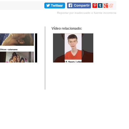
Compartir
Compartir
Compartir
Compartir
en
en
en
en
Reportar por inadecuado o fuente incorrecta
Pinterest
tumblr
Google+
meneame
Vídeo relacionado: