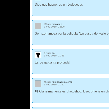
Dios que bueno, es un Diplodocus
#9 por
macacoz
2 nov 2010, 12:06
Se hizo famosa por la película "En busca del valle en
#7 por
piu
2 nov 2010, 11:55
Es de garganta profunda!
#5 por
florecilladeinvierno
2 nov 2010, 11:52
#1
Clarísimamente es photoshop. Eso, o tiene un chi