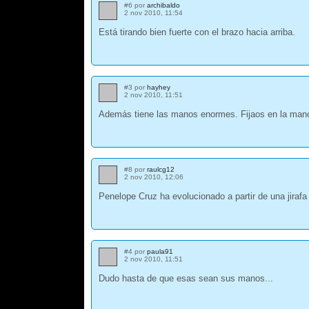
#6 por
archibaldo
2 nov 2010, 11:54
Está tirando bien fuerte con el brazo hacia arriba.
#3 por
hayhey
2 nov 2010, 11:51
Además tiene las manos enormes. Fijaos en la mano
#8 por
raulcg12
2 nov 2010, 12:06
Penelope Cruz ha evolucionado a partir de una jiraf
#4 por
paula91
2 nov 2010, 11:51
Dudo hasta de que esas sean sus manos...