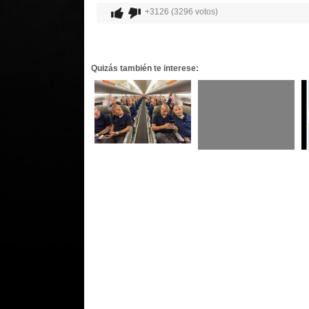
+3126 (3296 votos)
Quizás también te interese: