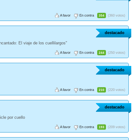
A favor
En contra
(360 votos)
354
destacado
cantado: El viaje de los cuellilargos"
A favor
En contra
(250 votos)
244
destacado
A favor
En contra
(220 votos)
210
destacado
cle por cuello
A favor
En contra
(209 votos)
193