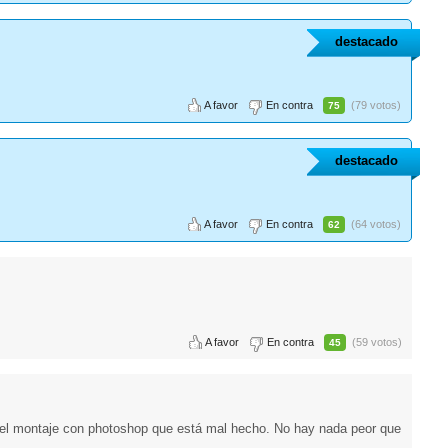
destacado
A favor
En contra
(79 votos)
75
destacado
A favor
En contra
(64 votos)
62
A favor
En contra
(59 votos)
45
ar el montaje con photoshop que está mal hecho. No hay nada peor que