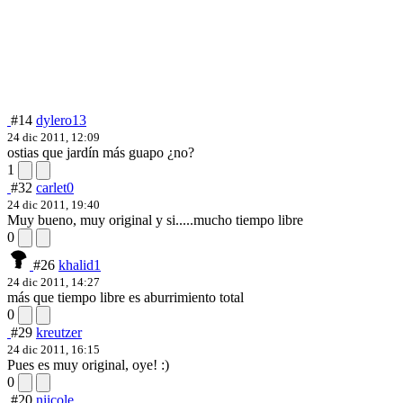
#14
dylero13
24 dic 2011, 12:09
ostias que jardín más guapo ¿no?
1
#32
carlet0
24 dic 2011, 19:40
Muy bueno, muy original y si.....mucho tiempo libre
0
#26
khalid1
24 dic 2011, 14:27
más que tiempo libre es aburrimiento total
0
#29
kreutzer
24 dic 2011, 16:15
Pues es muy original, oye! :)
0
#20
niicole