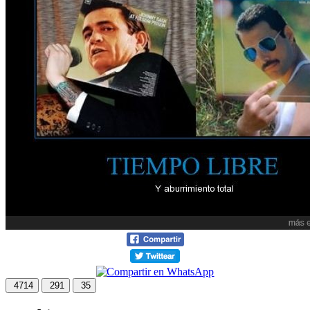
4714
291
35