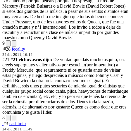
No entiendo por qué peleáis por quien desprestigia a Freddie
Mercury (Farrokh Bulsara) o a David Bowie (David Robert Jones)
si estos dos grandes de la música, a pesar de sus estilos distintos eran
muy cercanos. De hecho me imagino que todos debemos conocer
Under Pressure, uno de los mayores éxitos de Queen, que fue una
creación mutua y n°1 internacional. Los invito a todos a dejar de
discutir y a escuchar una clase de música impartida por grandes
maestros omo Queen y David Bowie.
9
#28
fecality
24 dic 2011, 16:14
#21
#21 elchuvascos dijo:
De verdad que dais mucho asquito, oss
creéis superguays y alternativos por escuchar(por imperativo) a
Freddy Mercurie, que seguramente ni os gustaría antes de visitar
estas páginas, y luego despreciáis a músicos como Johnny Cash y
David Bowie(a la otra no la conozco pero me es igual). En
definitiva, sois unos putos sectarios de mierda igual de elitistas que
cualquier grupo social como canis, pijos, heavytrones de mierda(que
también os encantan), etc, etc, y lo peor es que tenéis la creencia de
ser la rehostia por diferenciaros de ellos.
Tienes toda la razón,
además, ir de alternativo por gustarte Queen es como decir que eres
comunista y te gusta Hitler.
8
#3
cashtmib
24 dic 2011, 11:49