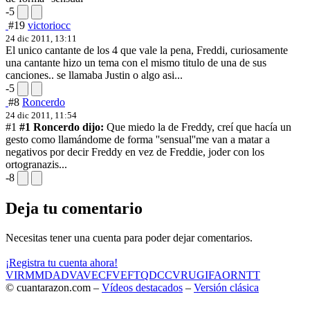
-5
#19
victoriocc
24 dic 2011, 13:11
El unico cantante de los 4 que vale la pena, Freddi, curiosamente
una cantante hizo un tema con el mismo titulo de una de sus
canciones.. se llamaba Justin o algo asi...
-5
#8
Roncerdo
24 dic 2011, 11:54
#1
#1 Roncerdo dijo:
Que miedo la de Freddy, creí que hacía un
gesto como llamándome de forma ''sensual''
me van a matar a
negativos por decir Freddy en vez de Freddie, joder con los
ortogranazis...
-8
Deja tu comentario
Necesitas tener una cuenta para poder dejar comentarios.
¡Registra tu cuenta ahora!
VIR
MMD
ADV
AVE
CF
VEF
TQD
CC
VRU
GIF
AOR
NTT
© cuantarazon.com –
Vídeos destacados
–
Versión clásica