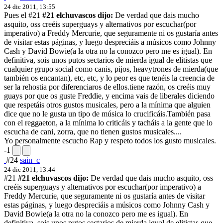
24 dic 2011, 13:55
Pues el
#21
#21 elchuvascos dijo:
De verdad que dais mucho
asquito, oss creéis superguays y alternativos por escuchar(por
imperativo) a Freddy Mercurie, que seguramente ni os gustaría antes
de visitar estas páginas, y luego despreciáis a músicos como Johnny
Cash y David Bowie(a la otra no la conozco pero me es igual). En
definitiva, sois unos putos sectarios de mierda igual de elitistas que
cualquier grupo social como canis, pijos, heavytrones de mierda(que
también os encantan), etc, etc, y lo peor es que tenéis la creencia de
ser la rehostia por diferenciaros de ellos.
tiene razón, os creéis muy
guays por que os guste Freddie, y encima vais de liberales diciendo
que respetáis otros gustos musicales, pero a la mínima que alguien
dice que no le gusta un tipo de música lo crucificáis.También pasa
con el reggaeton, a la mínima lo criticáis y tacháis a la gente que lo
escucha de cani, zorra, que no tienen gustos musicales....
Yo personalmente escucho Rap y respeto todos los gusto musicales.
-1
#24
sain_c
24 dic 2011, 13:44
#21
#21 elchuvascos dijo:
De verdad que dais mucho asquito, oss
creéis superguays y alternativos por escuchar(por imperativo) a
Freddy Mercurie, que seguramente ni os gustaría antes de visitar
estas páginas, y luego despreciáis a músicos como Johnny Cash y
David Bowie(a la otra no la conozco pero me es igual). En
definitiva, sois unos putos sectarios de mierda igual de elitistas que