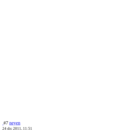
#7
neyen
24 dic 2011, 11:51