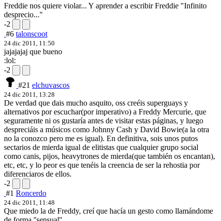
Freddie nos quiere violar... Y aprender a escribir Freddie "Infinito
desprecio..."
-2
#6
talonscoot
24 dic 2011, 11:50
jajajajaj que bueno
:lol:
-2
#21
elchuvascos
24 dic 2011, 13:28
De verdad que dais mucho asquito, oss creéis superguays y
alternativos por escuchar(por imperativo) a Freddy Mercurie, que
seguramente ni os gustaría antes de visitar estas páginas, y luego
despreciáis a músicos como Johnny Cash y David Bowie(a la otra
no la conozco pero me es igual). En definitiva, sois unos putos
sectarios de mierda igual de elitistas que cualquier grupo social
como canis, pijos, heavytrones de mierda(que también os encantan),
etc, etc, y lo peor es que tenéis la creencia de ser la rehostia por
diferenciaros de ellos.
-2
#1
Roncerdo
24 dic 2011, 11:48
Que miedo la de Freddy, creí que hacía un gesto como llamándome
de forma ''sensual''