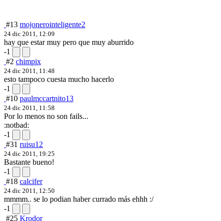
#13
mojonerointeligente2
24 dic 2011, 12:09
hay que estar muy pero que muy aburrido
-1
#2
chimpix
24 dic 2011, 11:48
esto tampoco cuesta mucho hacerlo
-1
#10
paulmccartnito13
24 dic 2011, 11:58
Por lo menos no son fails...
:notbad:
-1
#31
ruisu12
24 dic 2011, 19:25
Bastante bueno!
-1
#18
calcifer
24 dic 2011, 12:50
mmmm.. se lo podian haber currado más ehhh :/
-1
#25
Krodor