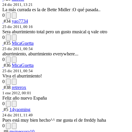
24 dic 2011, 13:21
La más currada es la de Bette Midler :O qué pasada..
0
#34
yao7734
25 dic 2011, 00:16
Sera aburrimiento total pero un gusto musical q vale otro
0
#35
MicaGuetta
25 dic 2011, 00:54
aburrimiento, aburrimiento everywhere...
0
#36
MicaGuetta
25 dic 2011, 00:54
Viva el aburrimiento!
0
#38
retrerox
1 ene 2012, 00:01
Feliz año nuevo España
0
#5
14yaoming
24 dic 2011, 11:49
Pues está muy bien hecho^^ me gusta el de freddy haha
0
#9
moisessora10