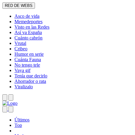
RED DE WEBS
Asco de vida
Memedeportes
Visto en las Redes
Así va España
Cuánto cabrón
Vrutal
Cribeo
Humor en serie
Cuánta Fauna
No tengo tele
Vaya gif
Tenía que decirlo
Ahorrador o rata
Viralizalo
Últimos
Top