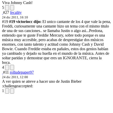
Viva Johnny Cash!
5
#27
fecality
24 dic 2011, 16:10
#19
#19 victoriocc dijo:
El unico cantante de los 4 que vale la pena,
Freddi, curiosamente una cantante hizo un tema con el mismo titulo
de una de sus canciones.. se llamaba Justin o algo asi...
Perdona,
entiendo que te guste Freddie Mercury, sobre todo porque es una
música muy accesible, pero acabas de desprestigiar dos músicos
enormes, con tanto talento y actitud como Johnny Cash y David
Bowie. Cuando Freddie estaba en pañales, estos dos genios habían
ya cambiado y dejado su huella en el mundo de la música. Antes de
soltar paridas y demostrar que eres un IGNORANTE, cierra la
boca.
4
#11
rolludepaper97
24 dic 2011, 12:00
A ver quien se atreve a hacer uno de Justin Bieber
:challengeaccepted:
1