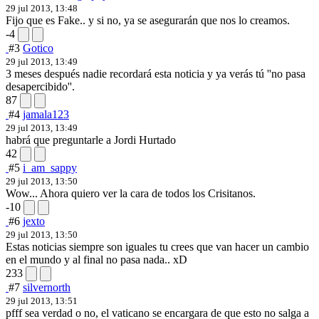
29 jul 2013, 13:48
Fijo que es Fake.. y si no, ya se asegurarán que nos lo creamos.
-4
#3
Gotico
29 jul 2013, 13:49
3 meses después nadie recordará esta noticia y ya verás tú ''no pasa
desapercibido''.
87
#4
jamala123
29 jul 2013, 13:49
habrá que preguntarle a Jordi Hurtado
42
#5
i_am_sappy
29 jul 2013, 13:50
Wow... Ahora quiero ver la cara de todos los Crisitanos.
-10
#6
jexto
29 jul 2013, 13:50
Estas noticias siempre son iguales tu crees que van hacer un cambio
en el mundo y al final no pasa nada.. xD
233
#7
silvernorth
29 jul 2013, 13:51
pfff sea verdad o no, el vaticano se encargara de que esto no salga a