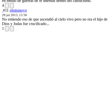
en medio de guerras de fe internas dentro del catolicismo.
4
#11
elmismoyo
29 jul 2013, 13:56
No entiendo eso de que ascendió al cielo vivo pero no era el hijo de
Dios y Judas fue crucificado...
1