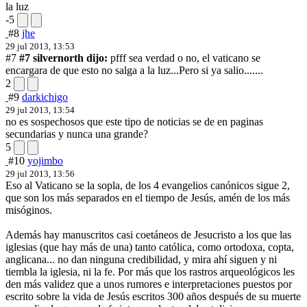
la luz
-5
#8
jhe
29 jul 2013, 13:53
#7
#7 silvernorth dijo:
pfff sea verdad o no, el vaticano se
encargara de que esto no salga a la luz
...Pero si ya salio.......
2
#9
darkichigo
29 jul 2013, 13:54
no es sospechosos que este tipo de noticias se de en paginas
secundarias y nunca una grande?
5
#10
yojimbo
29 jul 2013, 13:56
Eso al Vaticano se la sopla, de los 4 evangelios canónicos sigue 2,
que son los más separados en el tiempo de Jesús, amén de los más
misóginos.
Además hay manuscritos casi coetáneos de Jesucristo a los que las
iglesias (que hay más de una) tanto católica, como ortodoxa, copta,
anglicana... no dan ninguna credibilidad, y mira ahí siguen y ni
tiembla la iglesia, ni la fe. Por más que los rastros arqueológicos les
den más validez que a unos rumores e interpretaciones puestos por
escrito sobre la vida de Jesús escritos 300 años después de su muerte