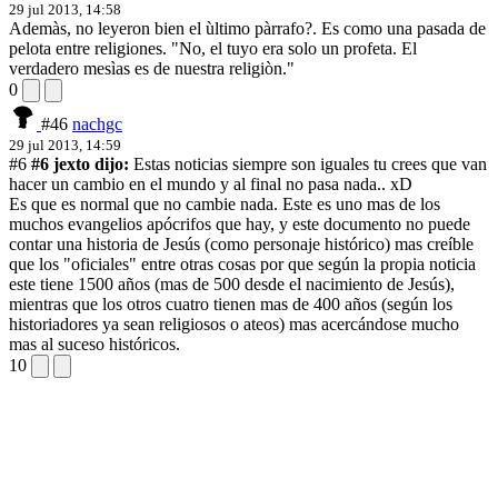
29 jul 2013, 14:58
Ademàs, no leyeron bien el ùltimo pàrrafo?. Es como una pasada de
pelota entre religiones. "No, el tuyo era solo un profeta. El
verdadero mesìas es de nuestra religiòn."
0
#46
nachgc
29 jul 2013, 14:59
#6
#6 jexto dijo:
Estas noticias siempre son iguales tu crees que van
hacer un cambio en el mundo y al final no pasa nada.. xD
Es que es normal que no cambie nada. Este es uno mas de los
muchos evangelios apócrifos que hay, y este documento no puede
contar una historia de Jesús (como personaje histórico) mas creíble
que los "oficiales" entre otras cosas por que según la propia noticia
este tiene 1500 años (mas de 500 desde el nacimiento de Jesús),
mientras que los otros cuatro tienen mas de 400 años (según los
historiadores ya sean religiosos o ateos) mas acercándose mucho
mas al suceso históricos.
10