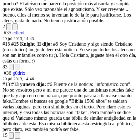
prueba? El ateísmo me parece la posición más absurda y estúpida
que existe. Sólo veo razonable el agnosticismo. Y ser creyente...
bueno, ellos al menos se inventan lo de la fe para justificarse. Los
ateos, nada de nada. No tienen justificación posible.
2
#35
edievil
29 jul 2013, 14:43
#15
#15 Knight_II dijo:
#5 Soy Cristiano y sigo siendo Cristiano
(no catolico) luego de leer esta noticia. Yo se que todos los ateos no
son tan infantiles como tu ;).
Hola Cristiano, jugaste bien el otro día,
estás en forma :)
83
#36
g0drix
29 jul 2013, 14:46
#13
#13 yunero dijo:
#6 Fuente de la noticia: "infomistico.com".
No se vosotros pero a mi me parece una de tantisimas noticias fake
que hay aqui en cuantarazon, que pronto pasara a llamarse cuanto
fake.
Hombre si buscas en google "Biblia 1500 años" te saldran
varias páginas, pero con similitudes en el texto. Pero claro esto es
internet, y casi todas las noticias son "fake". Pero también se dice
que el Vaticano mismo guarda una biblia de similar antigüedad en la
biblioteca de esta. Esa misma biblioteca esta restringida al público,
pero claro, eso también podría ser fake.
15