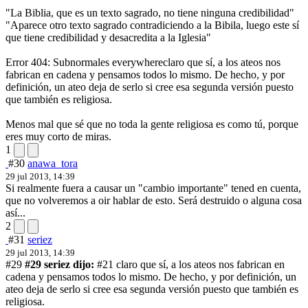
"La Biblia, que es un texto sagrado, no tiene ninguna credibilidad"
"Aparece otro texto sagrado contradiciendo a la Bibila, luego este sí
que tiene credibilidad y desacredita a la Iglesia"
Error 404: Subnormales everywhere
claro que sí, a los ateos nos
fabrican en cadena y pensamos todos lo mismo. De hecho, y por
definición, un ateo deja de serlo si cree esa segunda versión puesto
que también es religiosa.
Menos mal que sé que no toda la gente religiosa es como tú, porque
eres muy corto de miras.
1
#30
anawa_tora
29 jul 2013, 14:39
Si realmente fuera a causar un "cambio importante" tened en cuenta,
que no volveremos a oir hablar de esto. Será destruido o alguna cosa
así...
2
#31
seriez
29 jul 2013, 14:39
#29
#29 seriez dijo:
#21 claro que sí, a los ateos nos fabrican en
cadena y pensamos todos lo mismo. De hecho, y por definición, un
ateo deja de serlo si cree esa segunda versión puesto que también es
religiosa.