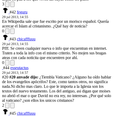
3
#42
feguru
29 jul 2013, 14:55
En Wikipedia sale que fue escrito por un morisco español. Quería
acercar el Islam al cristanismo. ¿Qué hay de noticia?
0
#43
chicafffuuu
29 jul 2013, 14:55
Pfff. Se creen cualquier nueva o info que encuentran en internet.
Traten a toda la info con el mismo criterio. No mojen sus bragas
ateas con cada noticita que encuentren por ahì.
0
#44
esseutactus
29 jul 2013, 14:57
#20
#20 anvade dijo:
¿Tiembla Vaticano? ¿Alguno ha oído hablar
de los evangelios apócrifos? Este, como tantos otros, no significa
nada.
Ni dicho mas claro. Lo que le importa a la Iglesia son los
textos del nuevo testamento. Los del antiguo, asi digan que moises
no abrió el mar o que David no era rey, no interesan. ¿Por qué solo
al vaticano? ¿son ellos los unicos cristianos?
2
#45
chicafffuuu