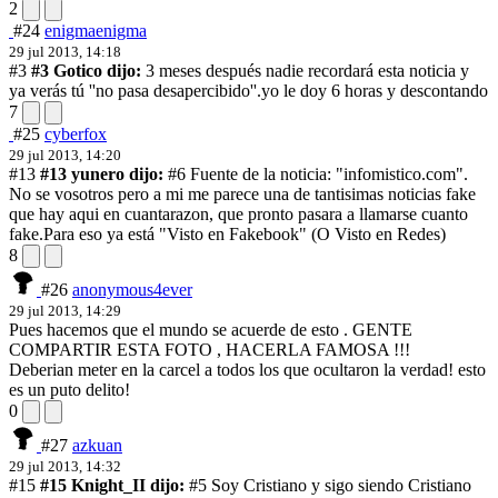
2
#24
enigmaenigma
29 jul 2013, 14:18
#3
#3 Gotico dijo:
3 meses después nadie recordará esta noticia y
ya verás tú ''no pasa desapercibido''.
yo le doy 6 horas y descontando
7
#25
cyberfox
29 jul 2013, 14:20
#13
#13 yunero dijo:
#6 Fuente de la noticia: "infomistico.com".
No se vosotros pero a mi me parece una de tantisimas noticias fake
que hay aqui en cuantarazon, que pronto pasara a llamarse cuanto
fake.
Para eso ya está "Visto en Fakebook" (O Visto en Redes)
8
#26
anonymous4ever
29 jul 2013, 14:29
Pues hacemos que el mundo se acuerde de esto . GENTE
COMPARTIR ESTA FOTO , HACERLA FAMOSA !!!
Deberian meter en la carcel a todos los que ocultaron la verdad! esto
es un puto delito!
0
#27
azkuan
29 jul 2013, 14:32
#15
#15 Knight_II dijo:
#5 Soy Cristiano y sigo siendo Cristiano