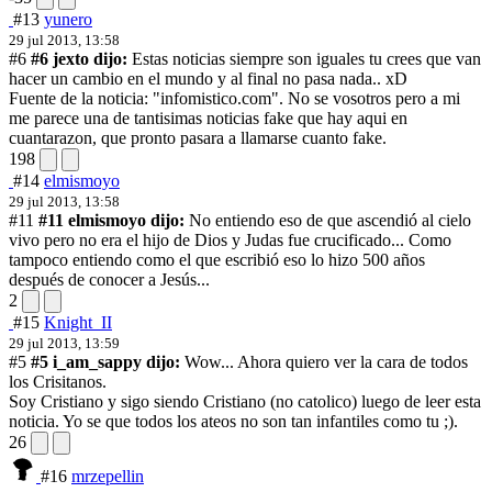
#13
yunero
29 jul 2013, 13:58
#6
#6 jexto dijo:
Estas noticias siempre son iguales tu crees que van
hacer un cambio en el mundo y al final no pasa nada.. xD
Fuente de la noticia: "infomistico.com". No se vosotros pero a mi
me parece una de tantisimas noticias fake que hay aqui en
cuantarazon, que pronto pasara a llamarse cuanto fake.
198
#14
elmismoyo
29 jul 2013, 13:58
#11
#11 elmismoyo dijo:
No entiendo eso de que ascendió al cielo
vivo pero no era el hijo de Dios y Judas fue crucificado...
Como
tampoco entiendo como el que escribió eso lo hizo 500 años
después de conocer a Jesús...
2
#15
Knight_II
29 jul 2013, 13:59
#5
#5 i_am_sappy dijo:
Wow... Ahora quiero ver la cara de todos
los Crisitanos.
Soy Cristiano y sigo siendo Cristiano (no catolico) luego de leer esta
noticia. Yo se que todos los ateos no son tan infantiles como tu ;).
26
#16
mrzepellin