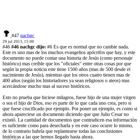
#47
nachgc
29 jul 2013, 15:00
#46
#46 nachgc dijo:
#6 Es que es normal que no cambie nada.
Este es uno mas de los muchos evangelios apócrifos que hay, y este
documento no puede contar una historia de Jesús (como personaje
histórico) mas creíble que los "oficiales" entre otras cosas por que
según la propia noticia este tiene 1500 años (mas de 500 desde el
nacimiento de Jesús), mientras que los otros cuatro tienen mas de
400 años (según los historiadores ya sean religiosos o ateos) mas
acercándose mucho mas al suceso históricos.
Esto no prueba que hiciese milagros, fuese hijo de una mujer virgen
o sea el hijo de Dios, eso es parte de lo que cada uno crea, pero si
que fuese crucificado por ejemplo. Por poner un ejemplo, es como si
ahora apareciese un documento diciendo que que Julio Cesar no
existió. La cantidad de documentos que contradicen esa información
es suficiente como para desecharla y en este caso ocurre lo mismo,
de lo contrario habría que replantearse todas las conclusiones
históricas a las que hemos llegado hasta ahora.