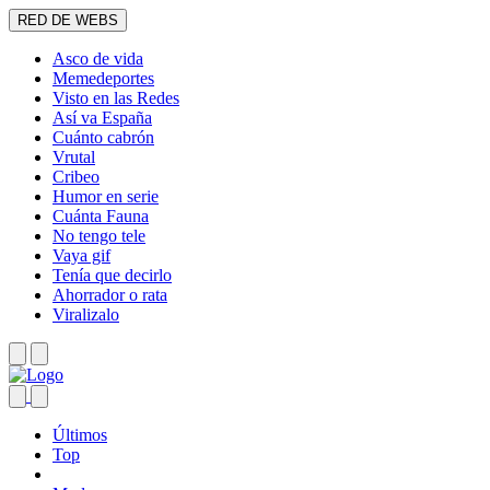
RED DE WEBS
Asco de vida
Memedeportes
Visto en las Redes
Así va España
Cuánto cabrón
Vrutal
Cribeo
Humor en serie
Cuánta Fauna
No tengo tele
Vaya gif
Tenía que decirlo
Ahorrador o rata
Viralizalo
Últimos
Top