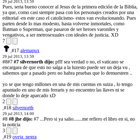
29 jul 2013, 13:59
Pues, seria bueno conocer al Jesus de la primera edición de la Biblia,
ya que, como casi siempre pasa con los personajes creados por una
editorial -en este caso el catolicismo- estos van evolucionando. Pues
parten desde lo mas modesto, hasta volverse inmortales, como
Batman o Superman, que pasaron de ser heroes varoniles y
vengativos, a ser metrosexuales con ideales de justicia. XD
7
#17
alemapux
29 jul 2013, 13:59
#8
#7
#7 silvernorth dijo:
pfff sea verdad o no, el vaticano se
encargara de que esto no salga a la luz
esto puede ser un deja vu ,
sabemos que a pasado pero no habra pruebas que lo demuestren ..
yo se que tengo millones en una de mis cuentas en suiza , lo tengo
apuntado en uno de mis ferraris y no encuentro las llaves ni se
donde lo deje aparcado xD
2
#18
silvernorth
29 jul 2013, 14:00
#8
#8 jhe dijo:
#7 ...Pero si ya salio.......
me refiero el libro en si, no
la noticia
3
#19
oveja_negra