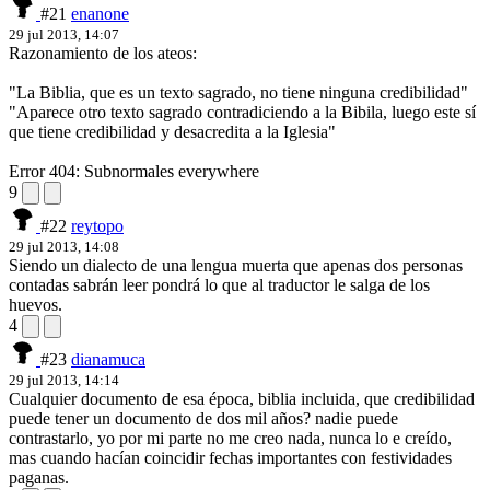
#21
enanone
29 jul 2013, 14:07
Razonamiento de los ateos:
"La Biblia, que es un texto sagrado, no tiene ninguna credibilidad"
"Aparece otro texto sagrado contradiciendo a la Bibila, luego este sí
que tiene credibilidad y desacredita a la Iglesia"
Error 404: Subnormales everywhere
9
#22
reytopo
29 jul 2013, 14:08
Siendo un dialecto de una lengua muerta que apenas dos personas
contadas sabrán leer pondrá lo que al traductor le salga de los
huevos.
4
#23
dianamuca
29 jul 2013, 14:14
Cualquier documento de esa época, biblia incluida, que credibilidad
puede tener un documento de dos mil años? nadie puede
contrastarlo, yo por mi parte no me creo nada, nunca lo e creído,
mas cuando hacían coincidir fechas importantes con festividades
paganas.