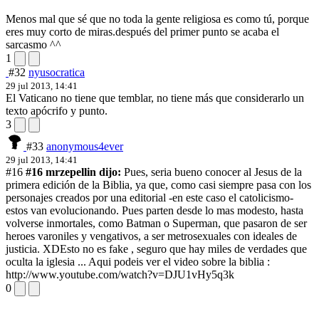
Menos mal que sé que no toda la gente religiosa es como tú, porque
eres muy corto de miras.
después del primer punto se acaba el
sarcasmo ^^
1
#32
nyusocratica
29 jul 2013, 14:41
El Vaticano no tiene que temblar, no tiene más que considerarlo un
texto apócrifo y punto.
3
#33
anonymous4ever
29 jul 2013, 14:41
#16
#16 mrzepellin dijo:
Pues, seria bueno conocer al Jesus de la
primera edición de la Biblia, ya que, como casi siempre pasa con los
personajes creados por una editorial -en este caso el catolicismo-
estos van evolucionando. Pues parten desde lo mas modesto, hasta
volverse inmortales, como Batman o Superman, que pasaron de ser
heroes varoniles y vengativos, a ser metrosexuales con ideales de
justicia. XD
Esto no es fake , seguro que hay miles de verdades que
oculta la iglesia ... Aqui podeis ver el video sobre la biblia :
http://www.youtube.com/watch?v=DJU1vHy5q3k
0