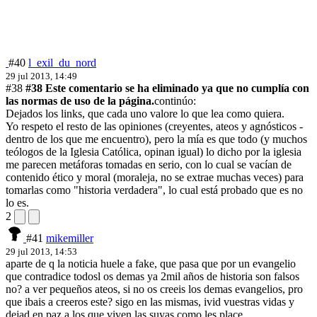
#40
l_exil_du_nord
29 jul 2013, 14:49
#38
#38 Este comentario se ha eliminado ya que no cumplía con
las normas de uso de la página.
continúo:
Dejados los links, que cada uno valore lo que lea como quiera.
Yo respeto el resto de las opiniones (creyentes, ateos y agnósticos -
dentro de los que me encuentro), pero la mía es que todo (y muchos
teólogos de la Iglesia Católica, opinan igual) lo dicho por la iglesia
me parecen metáforas tomadas en serio, con lo cual se vacían de
contenido ético y moral (moraleja, no se extrae muchas veces) para
tomarlas como "historia verdadera", lo cual está probado que es no
lo es.
2
#41
mikemiller
29 jul 2013, 14:53
aparte de q la noticia huele a fake, que pasa que por un evangelio
que contradice todosl os demas ya 2mil años de historia son falsos
no? a ver pequeños ateos, si no os creeis los demas evangelios, pro
que ibais a creeros este? sigo en las mismas, ivid vuestras vidas y
dejad en paz a los que viven las suyas como les place