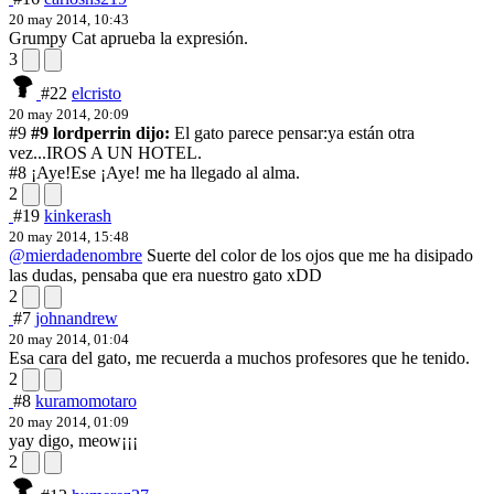
20 may 2014, 10:43
Grumpy Cat aprueba la expresión.
3
#22
elcristo
20 may 2014, 20:09
#9
#9 lordperrin dijo:
El gato parece pensar:ya están otra
vez...IROS A UN HOTEL.
#8 ¡Aye!
Ese ¡Aye! me ha llegado al alma.
2
#19
kinkerash
20 may 2014, 15:48
@mierdadenombre
Suerte del color de los ojos que me ha disipado
las dudas, pensaba que era nuestro gato xDD
2
#7
johnandrew
20 may 2014, 01:04
Esa cara del gato, me recuerda a muchos profesores que he tenido.
2
#8
kuramomotaro
20 may 2014, 01:09
yay digo, meow¡¡¡
2