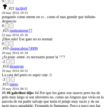
0
#21
lucifer0
20 may 2014, 19:53
ponganlo como meme en cc , como el mas grande que infinito
desprecio
0
#23
punkramone77
22 may 2014, 05:36
¡Dios mío! Ese gato no es normal
0
#10
chupacabras74909
20 may 2014, 01:34
¿Si pone -entre- es necesario poner la "/"?
-2
#14
iboapesta
20 may 2014, 04:52
La cara del perro es super cute :3
-3
#15
tutero
20 may 2014, 08:51
#6
#6 gabrilost dijo:
#4 Por que los gatos son suaves pero los de
pelo muy largo si son silvestres no, como un Angora que vivía en la
parcela de mi padre salvaje que tenía el pelaje muy sucio y de un
tacto poco agradable. Fernando le llamamos. Poco a poco nos fue