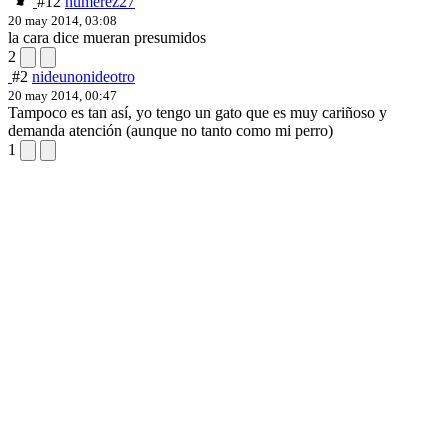
#12
humerez27
20 may 2014, 03:08
la cara dice mueran presumidos
2
#2
nideunonideotro
20 may 2014, 00:47
Tampoco es tan así, yo tengo un gato que es muy cariñoso y
demanda atención (aunque no tanto como mi perro)
1