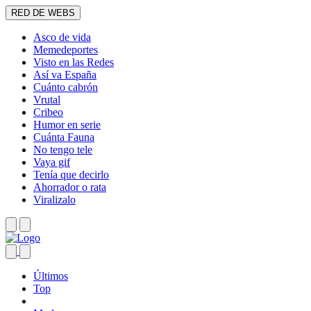
RED DE WEBS
Asco de vida
Memedeportes
Visto en las Redes
Así va España
Cuánto cabrón
Vrutal
Cribeo
Humor en serie
Cuánta Fauna
No tengo tele
Vaya gif
Tenía que decirlo
Ahorrador o rata
Viralizalo
Últimos
Top