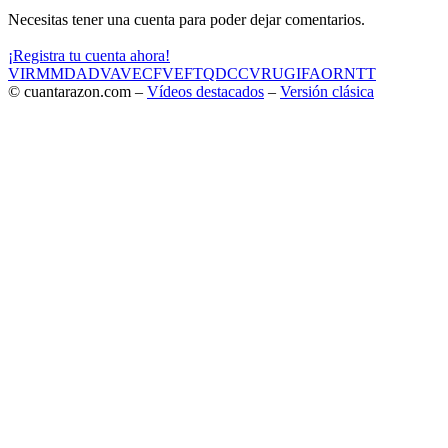
Necesitas tener una cuenta para poder dejar comentarios.
¡Registra tu cuenta ahora!
VIR
MMD
ADV
AVE
CF
VEF
TQD
CC
VRU
GIF
AOR
NTT
© cuantarazon.com –
Vídeos destacados
–
Versión clásica