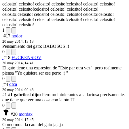
celosito! celosito! celosito! celosito!celosito! celosito! celosito!
celosito! celosito!celosito! celosito! celosito! celosito!
celosito!celosito! celosito! celosito! celosito! celosito!celosito!
celosito! celosito! celosito! celosito!celosito! celosito! celosito!
celosito! celosito!
1
#17
nodor
20 may 2014, 13:13
Pensamiento del gato: BABOSOS !!
0
#18
FUCKENSIOV
20 may 2014, 14:41
El gato tiene una expresion de "Este par otra vez", pero realmente
piensa "Yo quisiera ser ese perro :( "
0
#4
dfca
20 may 2014, 00:48
#1
#1 gabrilost dijo:
Pero no intolerantes a la lactosa precisamente.
que tiene que ver una cosa con la otra??
0
#20
mordax
20 may 2014, 17:45
Como mola la cara del gato jajaja