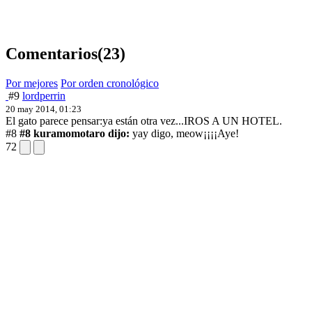
Comentarios
(23)
Por mejores
Por orden cronológico
#9
lordperrin
20 may 2014, 01:23
El gato parece pensar:ya están otra vez...IROS A UN HOTEL.
#8
#8 kuramomotaro dijo:
yay digo, meow¡¡¡
¡Aye!
72