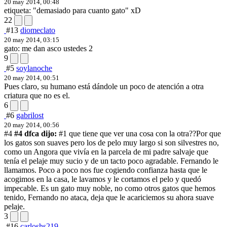
20 may 2014, 00:48
etiqueta: "demasiado para cuanto gato" xD
22
#13
diomeclato
20 may 2014, 03:15
gato: me dan asco ustedes 2
9
#5
soylanoche
20 may 2014, 00:51
Pues claro, su humano está dándole un poco de atención a otra
criatura que no es el.
6
#6
gabrilost
20 may 2014, 00:56
#4
#4 dfca dijo:
#1 que tiene que ver una cosa con la otra??
Por que
los gatos son suaves pero los de pelo muy largo si son silvestres no,
como un Angora que vivía en la parcela de mi padre salvaje que
tenía el pelaje muy sucio y de un tacto poco agradable. Fernando le
llamamos. Poco a poco nos fue cogiendo confianza hasta que le
acogimos en la casa, le lavamos y le cortamos el pelo y quedó
impecable. Es un gato muy noble, no como otros gatos que hemos
tenido, Fernando no ataca, deja que le acariciemos su ahora suave
pelaje.
3
#16
carloshs219