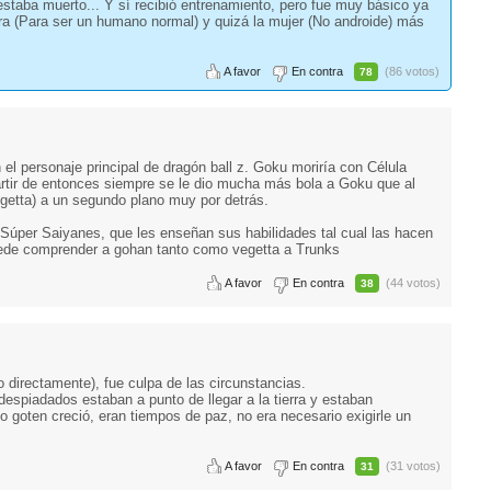
staba muerto... Y sí recibió entrenamiento, pero fue muy básico ya
ra (Para ser un humano normal) y quizá la mujer (No androide) más
A favor
En contra
(86 votos)
78
el personaje principal de dragón ball z. Goku moriría con Célula
artir de entonces siempre se le dio mucha más bola a Goku que al
getta) a un segundo plano muy por detrás.
úper Saiyanes, que les enseñan sus habilidades tal cual las hacen
uede comprender a gohan tanto como vegetta a Trunks
A favor
En contra
(44 votos)
38
 directamente), fue culpa de las circunstancias.
espiadados estaban a punto de llegar a la tierra y estaban
 goten creció, eran tiempos de paz, no era necesario exigirle un
A favor
En contra
(31 votos)
31