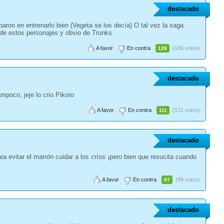
destacado
ron en entrenarlo bien (Vegeta se los decía) O tal vez la saga
 de estos personajes y obvio de Trunks
A favor
En contra
(136 votos)
128
destacado
mpoco, jeje lo crio Pikoro
A favor
En contra
(131 votos)
111
destacado
 evitar el marrón cuidar a los críos ¡pero bien que resucita cuando
A favor
En contra
(99 votos)
97
destacado