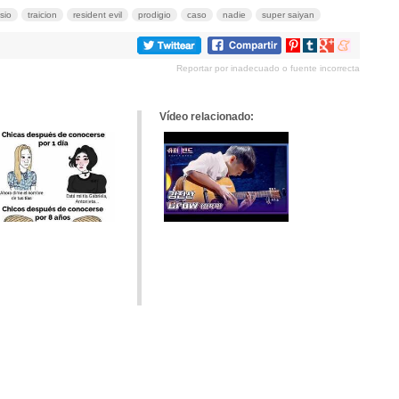
sio
traicion
resident evil
prodigio
caso
nadie
super saiyan
Compartir
Compartir
Compartir
Compartir
en
en
en
en
Reportar por inadecuado o fuente incorrecta
Pinterest
tumblr
Google+
meneame
Vídeo relacionado: