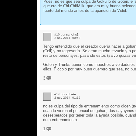
Pues, no es que sea culpa de Gokú lo de Goten, él e
que era de Chi-Chi/Milk, que era muy buena peleado
fuerte del mundo antes de la aparición de Videl.
#10 por
sanchis1
2 nov 2014, 00:53
Tengo entendido que el creador quería hacer a gohan 
(Cell) y no regresaría. Se armo mucho revuelo y a p
resto de personajes, pasando estos (salvo quizás ve
Goten y Trunks tienen como maestros a verdaderos S
ellos. Piccolo por muy buen guerrero que sea, no p
3
#14 por
cohete
2 nov 2014, 01:12
no es culpa del tipo de entrenamiento como dicen (no
cuando vieron el potencial de gohan, dos sayayines d
desesperados por tener toda la ayuda posible. cuando
duro entrenamiento.
1