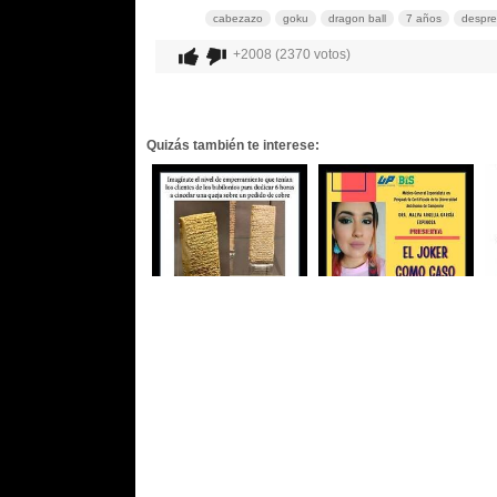
cabezazo
goku
dragon ball
7 años
despre
+2008 (2370 votos)
Quizás también te interese: