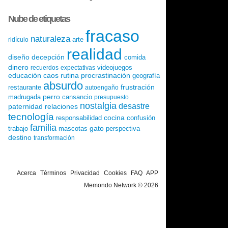
Nube de etiquetas
fracaso
naturaleza
arte
ridículo
realidad
diseño
decepción
comida
dinero
videojuegos
recuerdos
expectativas
educación
caos
rutina
procrastinación
geografía
absurdo
frustración
restaurante
autoengaño
perro
madrugada
cansancio
presupuesto
nostalgia
desastre
paternidad
relaciones
tecnología
cocina
responsabilidad
confusión
familia
gato
trabajo
mascotas
perspectiva
destino
transformación
Acerca
Términos
Privacidad
Cookies
FAQ
APP
Memondo Network © 2026