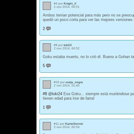
#4 por
Knight_II
2 nov 2014, 00:51
Ambos tenían potencial para más pero no se preocupa
quedó un poco corta para ver las mejores versiones
2
#8 por
loki24
2 nov 2014, 00:52
Goku estaba muerto, no lo crió él. Bueno a Gohan ta
5
#18 por
oveja_negra
2 nov 2014, 01:40
#8
@loki24
Ese Goku... siempre está muriéndose para
tienen edad para irse de farra!
1
#11 por
KameSennin
2 nov 2014, 00:54