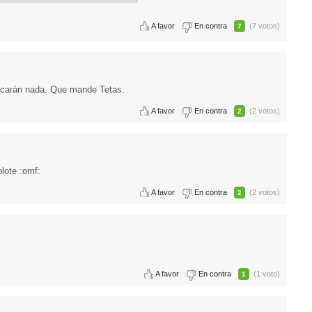
A favor
En contra
(7 votos)
7
icarán nada. Que mande Tetas.
A favor
En contra
(2 votos)
2
lote :omf:
A favor
En contra
(2 votos)
2
A favor
En contra
(1 voto)
1