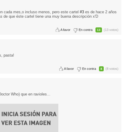
ten cada mes,o incluso menos, pero este cartel
#3
es de hace 2 años
 de que éste cartel tiene una muy buena descripción x'D
A favor
En contra
(13 votos)
13
, pasta!
A favor
En contra
(8 votos)
8
octor Who) que en ravioles...