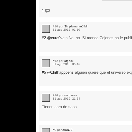
1
#10 por
SimplementeJIMI
31 ago 2015, 01:10
#2
@curc0vein
No, no. Si manda Cojones no le publ
#12 por
otgosu
31 ago 2015, 05:46
#5
@zhithapppens
alguien quiere que el universo exp
#16 por
sirchaves
31 ago 2015, 21:24
Tienen cara de sapo
#9 por
amin72