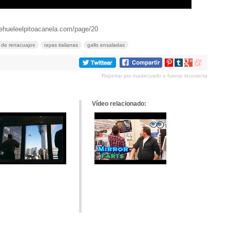
mehueleelpitoacanela.com/page/20
 de renacuajos
rayas italianas
gallo ensaladas
Compartir
Compartir
Compartir
Compartir
en
en
en
en
Reportar por inadecuado o fuente incorrecta
Pinterest
tumblr
Google+
meneame
Vídeo relacionado: