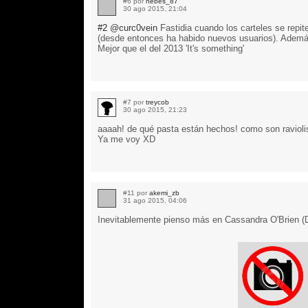
#6 por
nebes_87
30 ago 2015, 21:04
#2
@curc0vein
Fastidia cuando los carteles se repi
(desde entonces ha habido nuevos usuarios). Además
Mejor que el del 2013 'It's something'
#7 por
treycob
30 ago 2015, 21:23
aaaah! de qué pasta están hechos! como son raviolis
Ya me voy XD
#11 por
akemi_zb
31 ago 2015, 04:06
Inevitablemente pienso más en Cassandra O'Brien (D