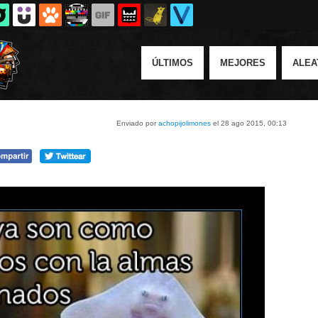
ÚLTIMOS
MEJORES
ALEA
Enviado por
achopijolimones
el 28 ago 2015, 00:13