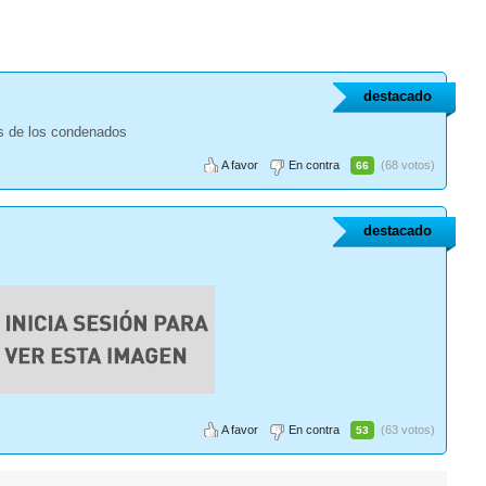
destacado
as de los condenados
A favor
En contra
(68 votos)
66
destacado
A favor
En contra
(63 votos)
53