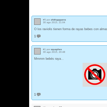
#5 por
zhithapppens
30 ago 2015, 21:04
O los raviolis tienen forma de rayas bebes con alm
1
#1 por
squaphex
30 ago 2015, 20:48
Mmmm bebés raya...
1