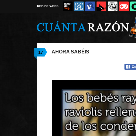
RED DE WEBS
AHORA SABÉIS
17