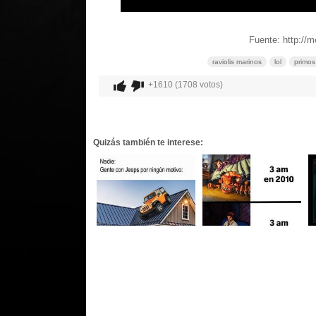
Fuente: http://
raviolis marinos
lol
primos
+1610 (1708 votos)
Quizás también te interese: