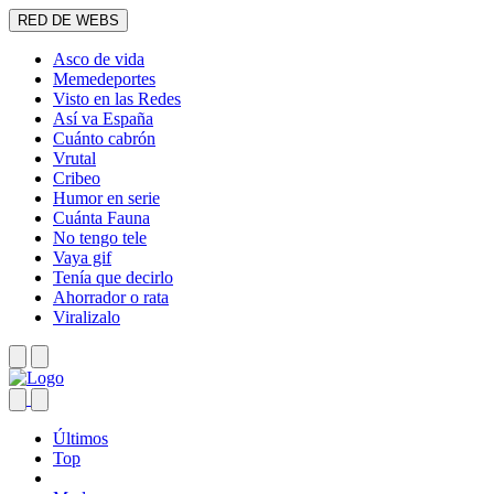
RED DE WEBS
Asco de vida
Memedeportes
Visto en las Redes
Así va España
Cuánto cabrón
Vrutal
Cribeo
Humor en serie
Cuánta Fauna
No tengo tele
Vaya gif
Tenía que decirlo
Ahorrador o rata
Viralizalo
Últimos
Top