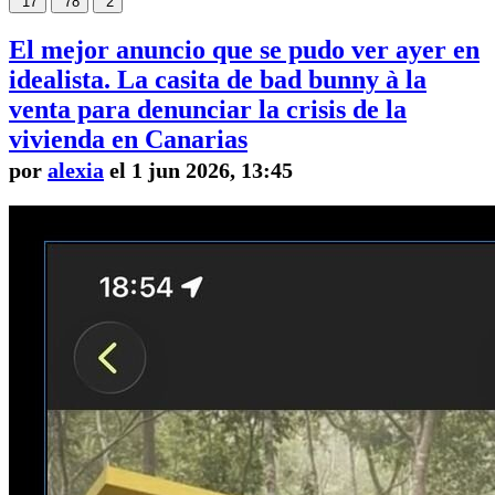
17
78
2
El mejor anuncio que se pudo ver ayer en
idealista. La casita de bad bunny à la
venta para denunciar la crisis de la
vivienda en Canarias
por
alexia
el 1 jun 2026, 13:45