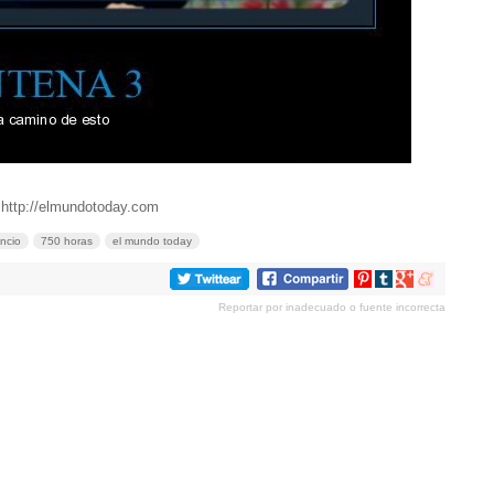
 http://elmundotoday.com
ncio
750 horas
el mundo today
Compartir
Compartir
Compartir
Compartir
en
en
en
en
Reportar por inadecuado o fuente incorrecta
Pinterest
tumblr
Google+
meneame