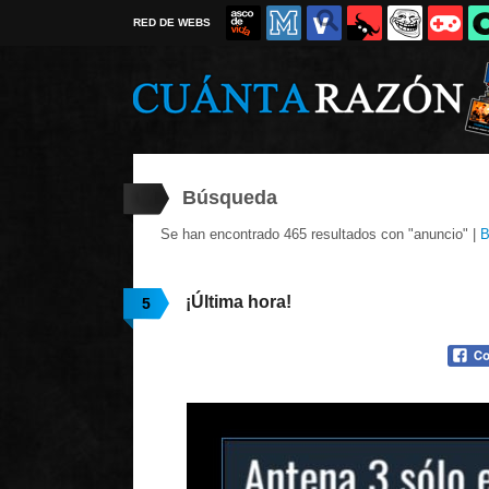
RED DE WEBS
Búsqueda
Se han encontrado 465 resultados con "anuncio" |
B
¡Última hora!
5