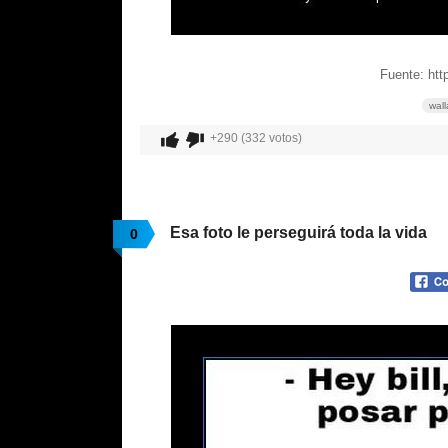
Fuente: htt
wal
+290 (332 votos)
Esa foto le perseguirá toda la vida
0