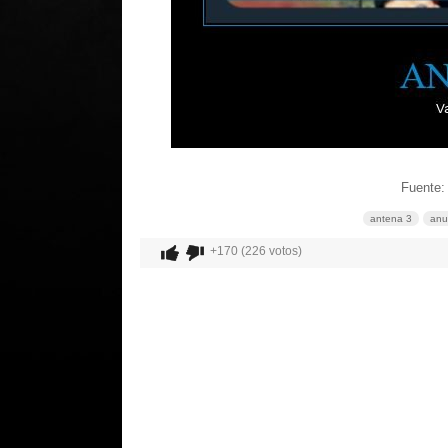
Fuente:
antena 3
anu
+170 (226 votos)