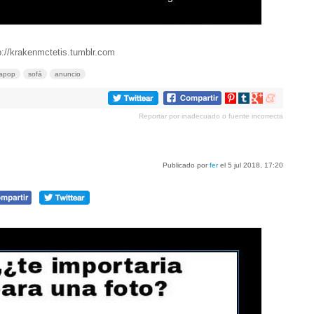
p://krakenmctetis.tumblr.com
lapop
sofá
anuncio
Compartir
Compartir
Compartir
Compartir
en
en
en
en
Reportar por inadecuado o fuente incorrecta
Pinterest
tumblr
Google+
meneame
Publicado por
fer
el 5 jul 2018, 17:20