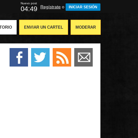
Nuevo post
Regístrate
o
04:48
INICIAR SESIÓN
TORIO
ENVIAR UN CARTEL
MODERAR