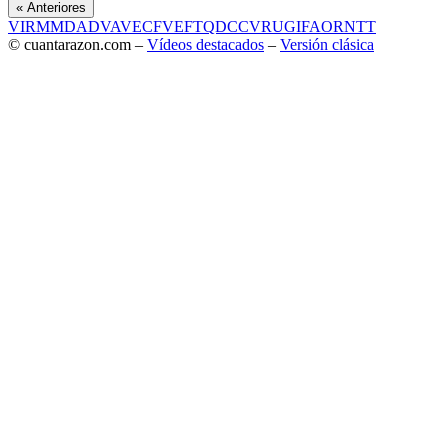
« Anteriores
VIR
MMD
ADV
AVE
CF
VEF
TQD
CC
VRU
GIF
AOR
NTT
© cuantarazon.com –
Vídeos destacados
–
Versión clásica