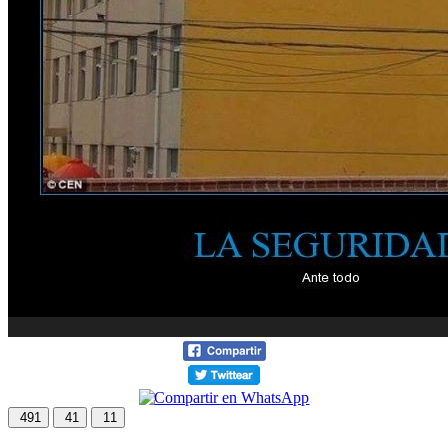
491
41
11