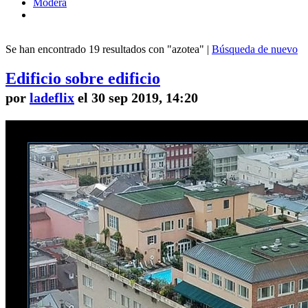
Modera
Se han encontrado 19 resultados con "azotea" |
Búsqueda de nuevo
Edificio sobre edificio
por
ladeflix
el 30 sep 2019, 14:20