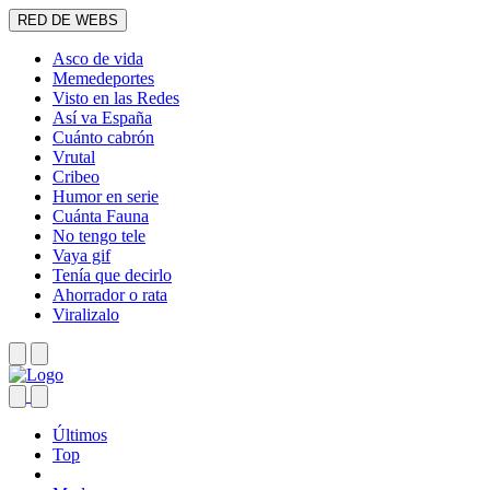
RED DE WEBS
Asco de vida
Memedeportes
Visto en las Redes
Así va España
Cuánto cabrón
Vrutal
Cribeo
Humor en serie
Cuánta Fauna
No tengo tele
Vaya gif
Tenía que decirlo
Ahorrador o rata
Viralizalo
Últimos
Top