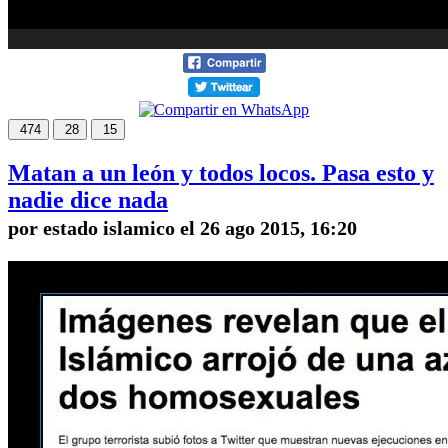
474
28
15
Matan a un león y todos locos. Pasa esto y
nadie dice nada
por estado islamico el 26 ago 2015, 16:20