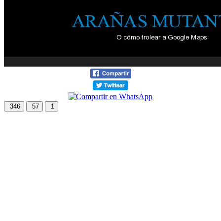
346
57
1