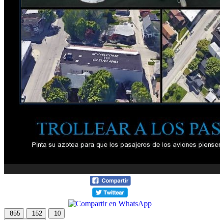
855
152
10