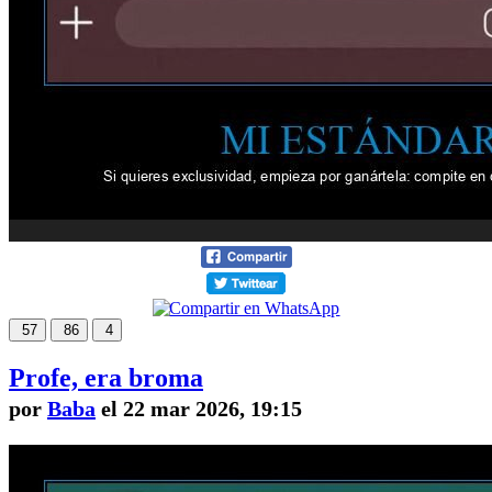
57
86
4
Profe, era broma
por
Baba
el 22 mar 2026, 19:15