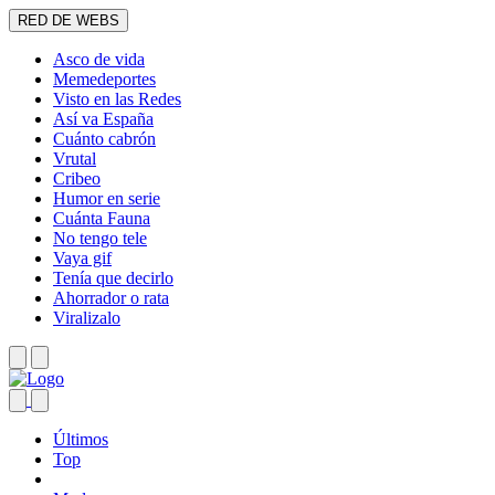
RED DE WEBS
Asco de vida
Memedeportes
Visto en las Redes
Así va España
Cuánto cabrón
Vrutal
Cribeo
Humor en serie
Cuánta Fauna
No tengo tele
Vaya gif
Tenía que decirlo
Ahorrador o rata
Viralizalo
Últimos
Top