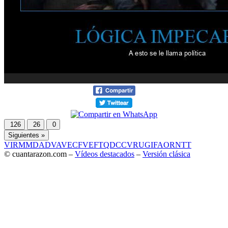
126
26
0
Siguientes »
VIR
MMD
ADV
AVE
CF
VEF
TQD
CC
VRU
GIF
AOR
NTT
© cuantarazon.com –
Vídeos destacados
–
Versión clásica