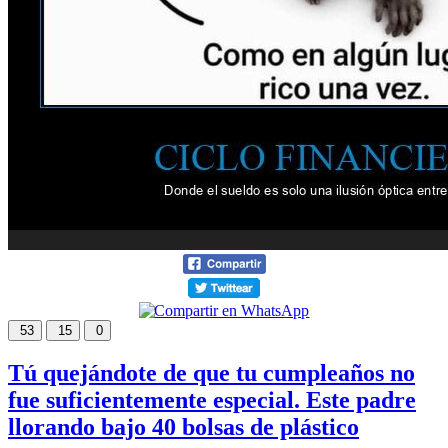
53
15
0
Tú quejándote de que tu cumpleaños no
fue suficientemente especial. Este padre
llorando bajo 40 bolsas de plástico