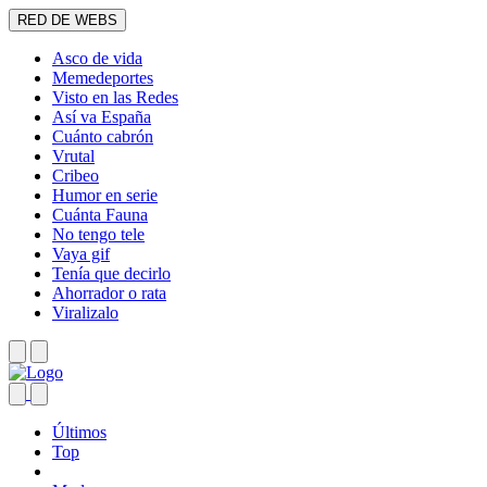
RED DE WEBS
Asco de vida
Memedeportes
Visto en las Redes
Así va España
Cuánto cabrón
Vrutal
Cribeo
Humor en serie
Cuánta Fauna
No tengo tele
Vaya gif
Tenía que decirlo
Ahorrador o rata
Viralizalo
Últimos
Top