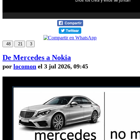
48
21
3
De Mercedes a Nokia
por
locomon
el 3 jul 2026, 09:45