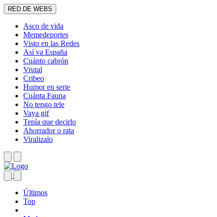
RED DE WEBS
Asco de vida
Memedeportes
Visto en las Redes
Así va España
Cuánto cabrón
Vrutal
Cribeo
Humor en serie
Cuánta Fauna
No tengo tele
Vaya gif
Tenía que decirlo
Ahorrador o rata
Viralizalo
Últimos
Top