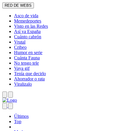
RED DE WEBS
Asco de vida
Memedeportes
Visto en las Redes
Así va España
Cuánto cabrón
Vrutal
Cribeo
Humor en serie
Cuánta Fauna
No tengo tele
Vaya gif
Tenía que decirlo
Ahorrador o rata
Viralizalo
Últimos
Top