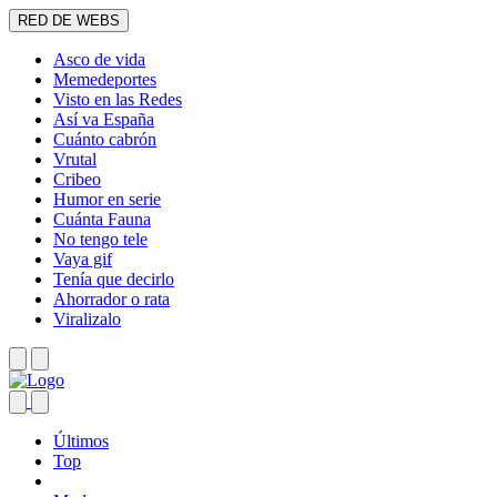
RED DE WEBS
Asco de vida
Memedeportes
Visto en las Redes
Así va España
Cuánto cabrón
Vrutal
Cribeo
Humor en serie
Cuánta Fauna
No tengo tele
Vaya gif
Tenía que decirlo
Ahorrador o rata
Viralizalo
Últimos
Top