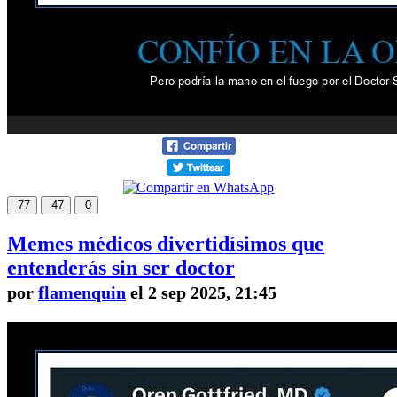
77
47
0
Memes médicos divertidísimos que
entenderás sin ser doctor
por
flamenquin
el 2 sep 2025, 21:45