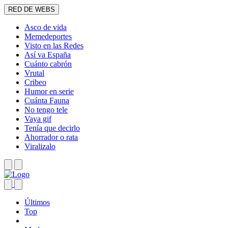
RED DE WEBS
Asco de vida
Memedeportes
Visto en las Redes
Así va España
Cuánto cabrón
Vrutal
Cribeo
Humor en serie
Cuánta Fauna
No tengo tele
Vaya gif
Tenía que decirlo
Ahorrador o rata
Viralizalo
Últimos
Top