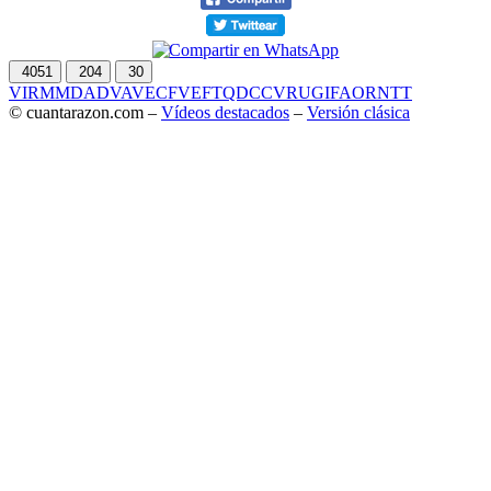
4051
204
30
VIR
MMD
ADV
AVE
CF
VEF
TQD
CC
VRU
GIF
AOR
NTT
© cuantarazon.com –
Vídeos destacados
–
Versión clásica