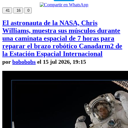
41
16
0
El astronauta de la NASA, Chris
Williams, muestra sus músculos durante
una caminata espacial de 7 horas para
reparar el brazo robótico Canadarm2 de
la Estación Espacial Internacional
por
bobobobs
el 15 jul 2026, 19:15