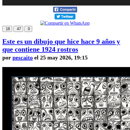
18
47
0
Este es un dibujo que hice hace 9 años y
que contiene 1924 rostros
por
pescaito
el 25 may 2026, 19:15