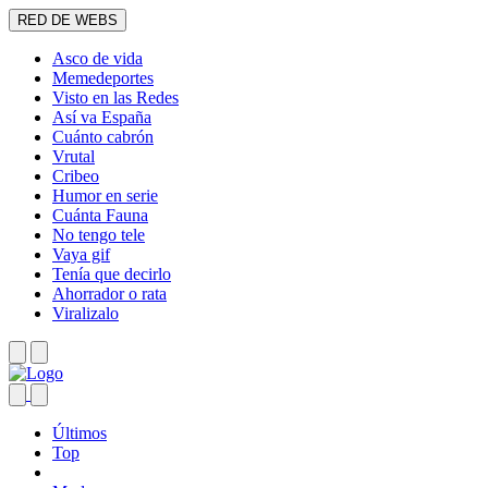
RED DE WEBS
Asco de vida
Memedeportes
Visto en las Redes
Así va España
Cuánto cabrón
Vrutal
Cribeo
Humor en serie
Cuánta Fauna
No tengo tele
Vaya gif
Tenía que decirlo
Ahorrador o rata
Viralizalo
Últimos
Top