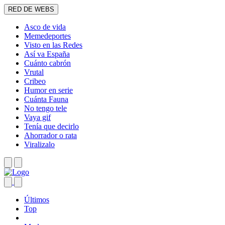
RED DE WEBS
Asco de vida
Memedeportes
Visto en las Redes
Así va España
Cuánto cabrón
Vrutal
Cribeo
Humor en serie
Cuánta Fauna
No tengo tele
Vaya gif
Tenía que decirlo
Ahorrador o rata
Viralizalo
Últimos
Top