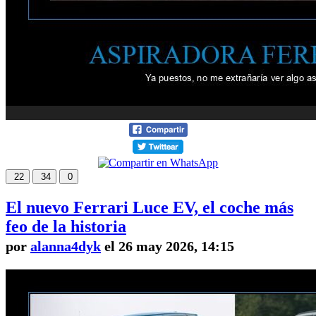
22
34
0
El nuevo Ferrari Luce EV, el coche más
feo de la historia
por
alanna4dyk
el 26 may 2026, 14:15