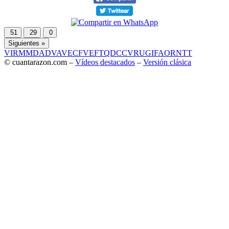
51
29
0
Siguientes »
VIR
MMD
ADV
AVE
CF
VEF
TQD
CC
VRU
GIF
AOR
NTT
© cuantarazon.com –
Vídeos destacados
–
Versión clásica