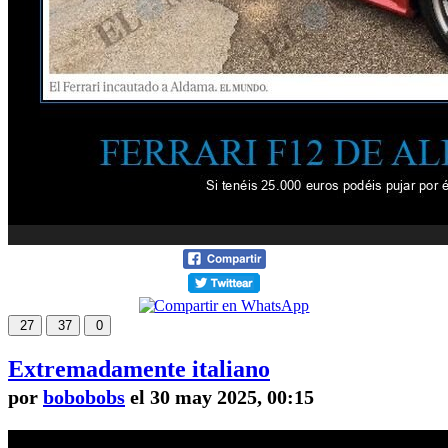
27
37
0
Extremadamente italiano
por
bobobobs
el 30 may 2025, 00:15