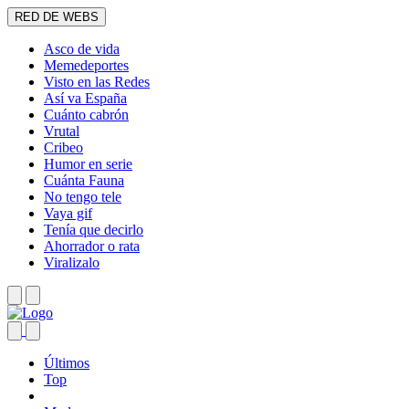
RED DE WEBS
Asco de vida
Memedeportes
Visto en las Redes
Así va España
Cuánto cabrón
Vrutal
Cribeo
Humor en serie
Cuánta Fauna
No tengo tele
Vaya gif
Tenía que decirlo
Ahorrador o rata
Viralizalo
Últimos
Top