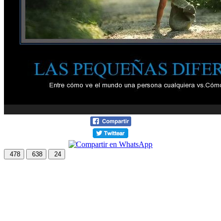
478
638
24