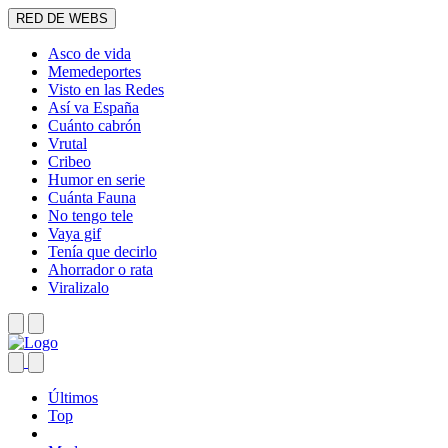
RED DE WEBS
Asco de vida
Memedeportes
Visto en las Redes
Así va España
Cuánto cabrón
Vrutal
Cribeo
Humor en serie
Cuánta Fauna
No tengo tele
Vaya gif
Tenía que decirlo
Ahorrador o rata
Viralizalo
Últimos
Top