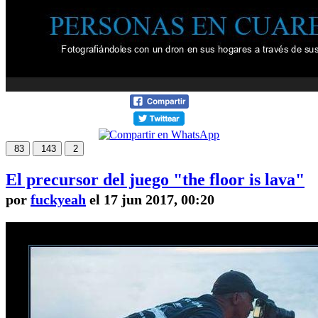
83
143
2
El precursor del juego "the floor is lava"
por
fuckyeah
el 17 jun 2017, 00:20