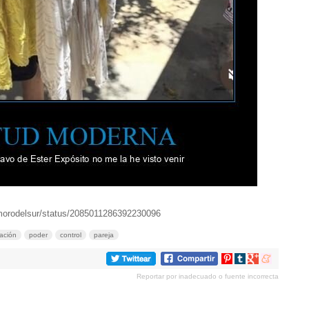
/morodelsur/status/2085011286392230096
lación
poder
control
pareja
Compartir
Compartir
Compartir
Compartir
en
en
en
en
Reportar por inadecuado o fuente incorrecta
Pinterest
tumblr
Google+
meneame