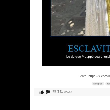
Fuente: https://x.com
Mbappé
re
-75 (141 votos)