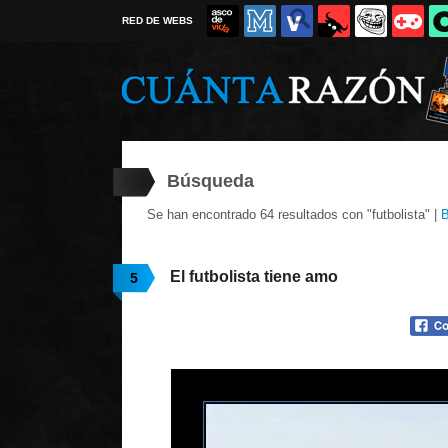
RED DE WEBS
Búsqueda
Se han encontrado 64 resultados con "futbolista" |
B
El futbolista tiene amo
5