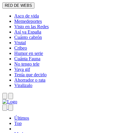
RED DE WEBS
Asco de vida
Memedeportes
Visto en las Redes
Así va España
Cuánto cabrón
Vrutal
Cribeo
Humor en serie
Cuánta Fauna
No tengo tele
Vaya gif
Tenía que decirlo
Ahorrador o rata
Viralizalo
Últimos
Top