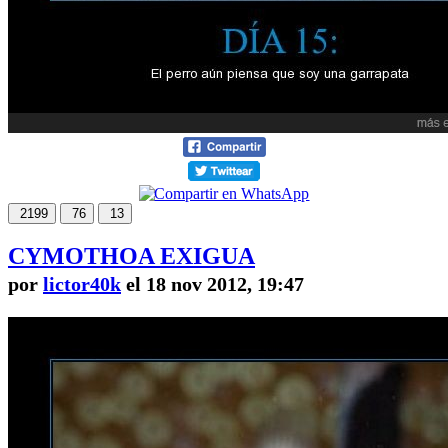
2199
76
13
CYMOTHOA EXIGUA
por
lictor40k
el 18 nov 2012, 19:47