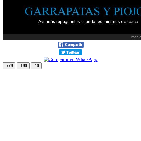
779
196
16