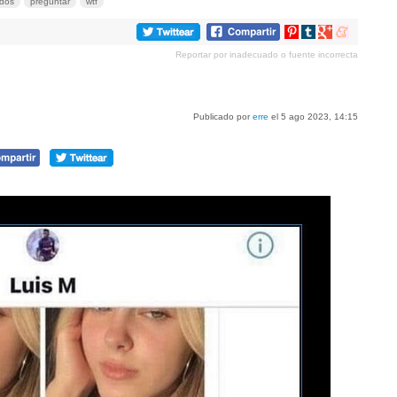
dos
preguntar
wtf
Compartir
Compartir
Compartir
Compartir
en
en
en
en
Reportar por inadecuado o fuente incorrecta
Pinterest
tumblr
Google+
meneame
Publicado por
erre
el 5 ago 2023, 14:15