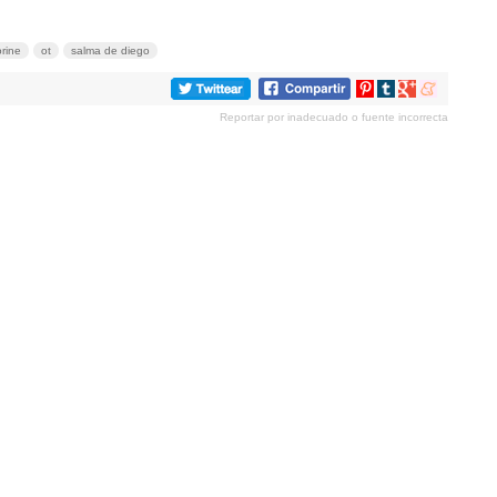
rine
ot
salma de diego
Compartir
Compartir
Compartir
Compartir
en
en
en
en
Reportar por inadecuado o fuente incorrecta
Pinterest
tumblr
Google+
meneame