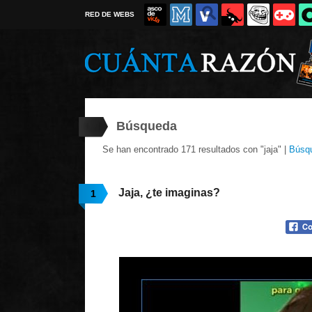
RED DE WEBS
Búsqueda
Se han encontrado 171 resultados con "jaja" |
Búsq
Jaja, ¿te imaginas?
1