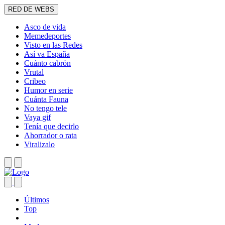
RED DE WEBS
Asco de vida
Memedeportes
Visto en las Redes
Así va España
Cuánto cabrón
Vrutal
Cribeo
Humor en serie
Cuánta Fauna
No tengo tele
Vaya gif
Tenía que decirlo
Ahorrador o rata
Viralizalo
Últimos
Top