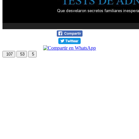
107
53
5