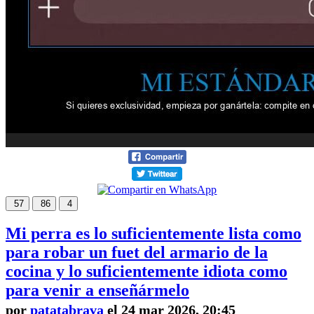
57
86
4
Mi perra es lo suficientemente lista como
para robar un fuet del armario de la
cocina y lo suficientemente idiota como
para venir a enseñármelo
por
patatabrava
el 24 mar 2026, 20:45