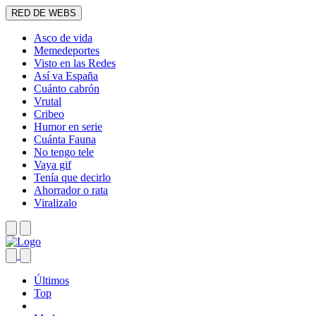
RED DE WEBS
Asco de vida
Memedeportes
Visto en las Redes
Así va España
Cuánto cabrón
Vrutal
Cribeo
Humor en serie
Cuánta Fauna
No tengo tele
Vaya gif
Tenía que decirlo
Ahorrador o rata
Viralizalo
Últimos
Top