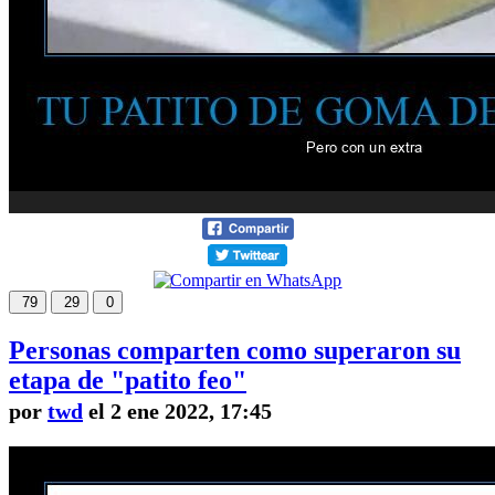
79
29
0
Personas comparten como superaron su
etapa de "patito feo"
por
twd
el 2 ene 2022, 17:45