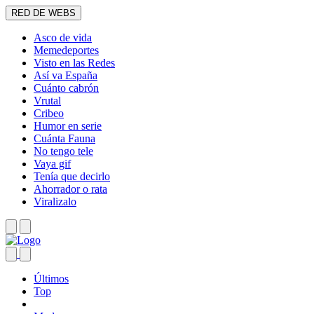
RED DE WEBS
Asco de vida
Memedeportes
Visto en las Redes
Así va España
Cuánto cabrón
Vrutal
Cribeo
Humor en serie
Cuánta Fauna
No tengo tele
Vaya gif
Tenía que decirlo
Ahorrador o rata
Viralizalo
Últimos
Top