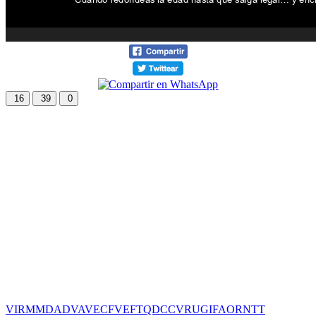
16
39
0
VIR
MMD
ADV
AVE
CF
VEF
TQD
CC
VRU
GIF
AOR
NTT