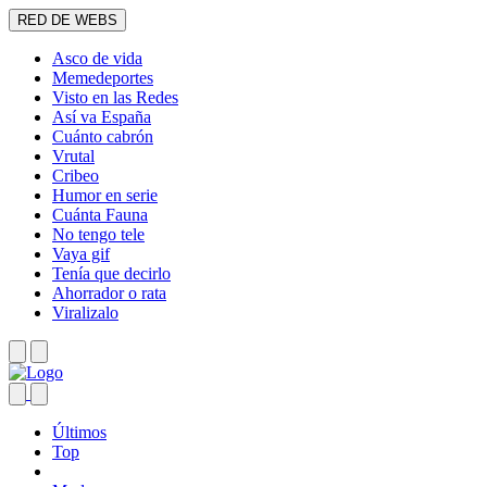
RED DE WEBS
Asco de vida
Memedeportes
Visto en las Redes
Así va España
Cuánto cabrón
Vrutal
Cribeo
Humor en serie
Cuánta Fauna
No tengo tele
Vaya gif
Tenía que decirlo
Ahorrador o rata
Viralizalo
Últimos
Top