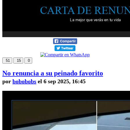
51
15
0
No renuncia a su peinado favorito
por
bobobobs
el 6 sep 2025, 16:45