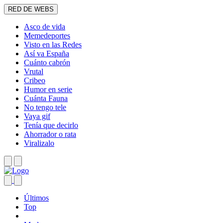
RED DE WEBS
Asco de vida
Memedeportes
Visto en las Redes
Así va España
Cuánto cabrón
Vrutal
Cribeo
Humor en serie
Cuánta Fauna
No tengo tele
Vaya gif
Tenía que decirlo
Ahorrador o rata
Viralizalo
Últimos
Top