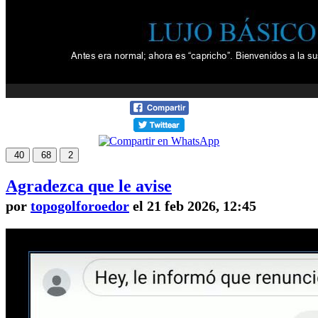
40
68
2
Agradezca que le avise
por
topogolforoedor
el 21 feb 2026, 12:45