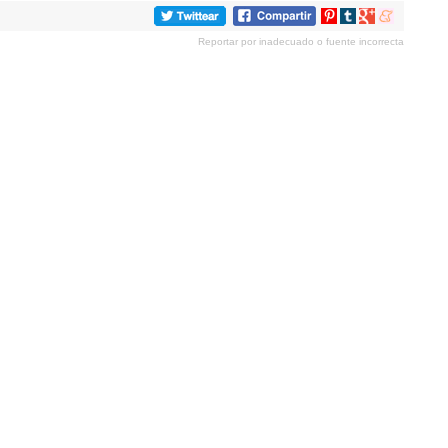
Compartir
Compartir
Compartir
Compartir
en
en
en
en
Reportar por inadecuado o fuente incorrecta
Pinterest
tumblr
Google+
meneame