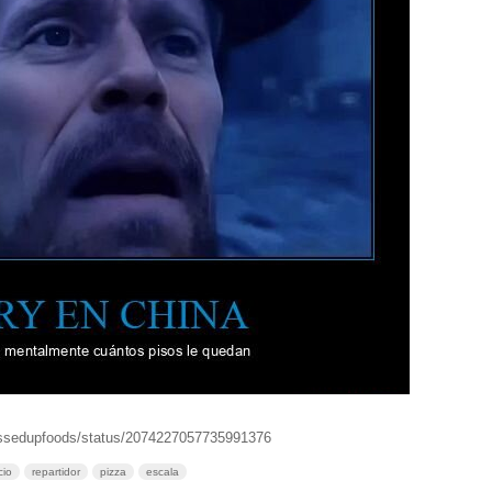
essedupfoods/status/2074227057735991376
cio
repartidor
pizza
escala