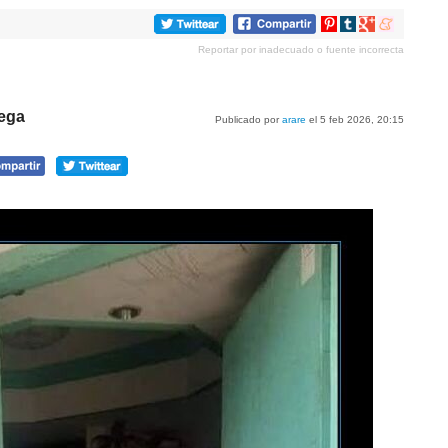
Compartir
Compartir
Compartir
Compartir
en
en
en
en
Reportar por inadecuado o fuente incorrecta
Pinterest
tumblr
Google+
meneame
rega
Publicado por
arare
el 5 feb 2026, 20:15