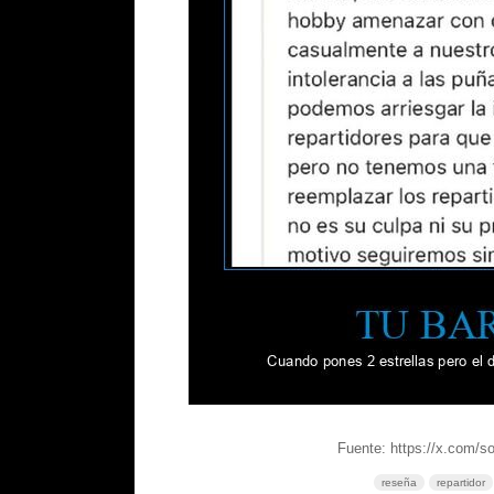
Fuente: https://x.com/
reseña
repartidor