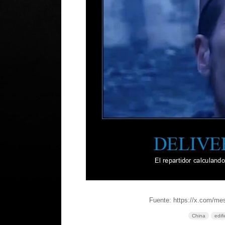
Fuente: https://x.com/m
China
edifi