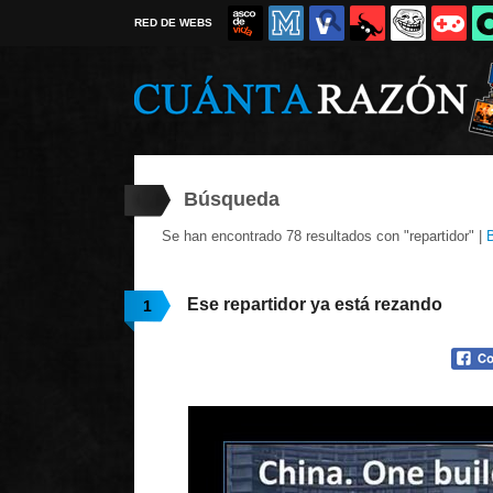
RED DE WEBS
Búsqueda
Se han encontrado 78 resultados con "repartidor" |
Ese repartidor ya está rezando
1