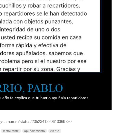
soycamarero/status/2052341320610369730
restaurante
apuñalamiento
cliente