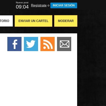
Nuevo post
Regístrate
o
09:03
INICIAR SESIÓN
TORIO
ENVIAR UN CARTEL
MODERAR