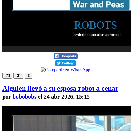
23
31
0
Alguien llevó a su esposa robot a cenar
por
bobobobs
el 24 abr 2026, 15:15