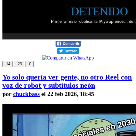
14
23
0
Yo solo quería ver gente, no otro Reel con
voz de robot y subtítulos neón
por
chuckbass
el 22 feb 2026, 18:45