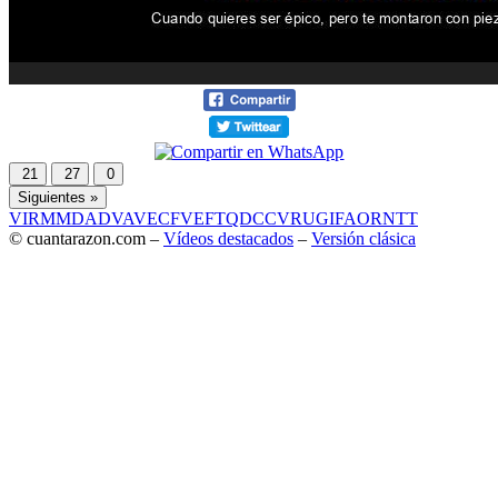
21
27
0
Siguientes »
VIR
MMD
ADV
AVE
CF
VEF
TQD
CC
VRU
GIF
AOR
NTT
© cuantarazon.com –
Vídeos destacados
–
Versión clásica