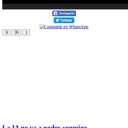
9
35
1
La IA no va a poder conmigo