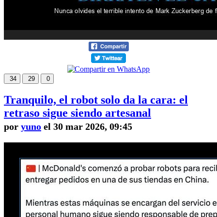
34
29
0
Tranquilo, el robot solo da la cara: el
retraso sigue siendo artesanal
por
yuno
el 30 mar 2026, 09:45