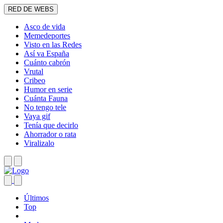
RED DE WEBS
Asco de vida
Memedeportes
Visto en las Redes
Así va España
Cuánto cabrón
Vrutal
Cribeo
Humor en serie
Cuánta Fauna
No tengo tele
Vaya gif
Tenía que decirlo
Ahorrador o rata
Viralizalo
Últimos
Top