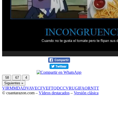
58
67
4
Siguientes »
VIR
MMD
ADV
AVE
CF
VEF
TQD
CC
VRU
GIF
AOR
NTT
© cuantarazon.com –
Vídeos destacados
–
Versión clásica