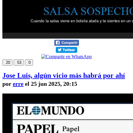
20
53
0
Jose Luis, algún vicio más habrá por ahí
por
erre
el 25 jun 2025, 20:15