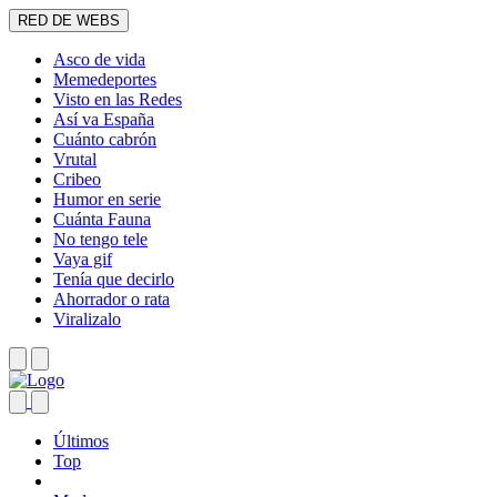
RED DE WEBS
Asco de vida
Memedeportes
Visto en las Redes
Así va España
Cuánto cabrón
Vrutal
Cribeo
Humor en serie
Cuánta Fauna
No tengo tele
Vaya gif
Tenía que decirlo
Ahorrador o rata
Viralizalo
Últimos
Top