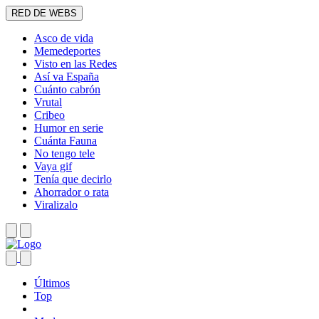
RED DE WEBS
Asco de vida
Memedeportes
Visto en las Redes
Así va España
Cuánto cabrón
Vrutal
Cribeo
Humor en serie
Cuánta Fauna
No tengo tele
Vaya gif
Tenía que decirlo
Ahorrador o rata
Viralizalo
Últimos
Top