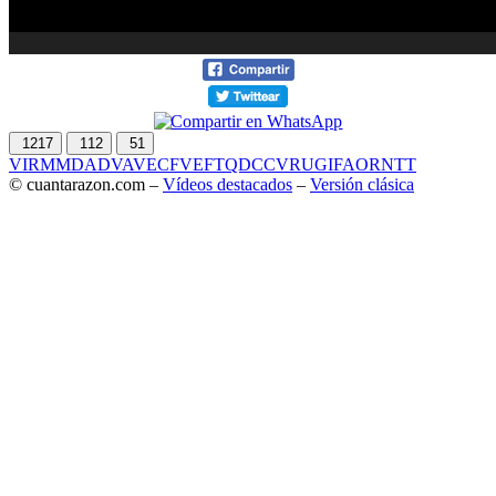
1217
112
51
VIR
MMD
ADV
AVE
CF
VEF
TQD
CC
VRU
GIF
AOR
NTT
© cuantarazon.com –
Vídeos destacados
–
Versión clásica