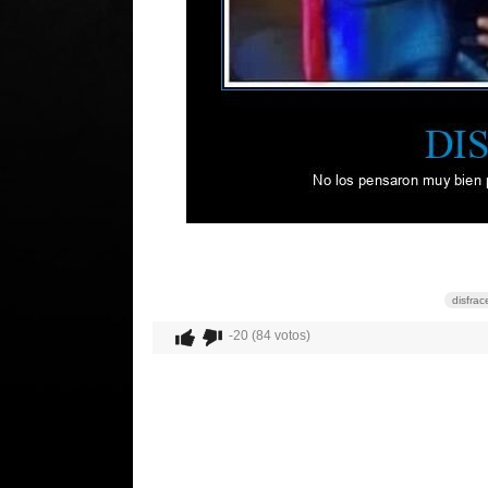
disfrac
-20 (84 votos)