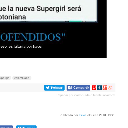
upergirl
colombiana
Compartir
Compartir
Compartir
Compartir
en
en
en
en
Reportar por inadecuado o fuente incorrecta
Pinterest
tumblr
Google+
meneame
Publicado por
alexia
el 9 ene 2018, 19:20