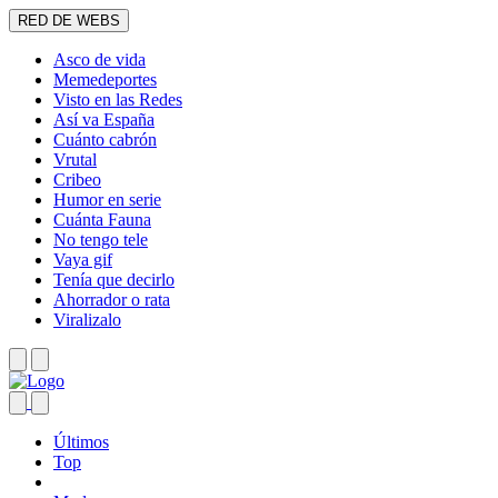
RED DE WEBS
Asco de vida
Memedeportes
Visto en las Redes
Así va España
Cuánto cabrón
Vrutal
Cribeo
Humor en serie
Cuánta Fauna
No tengo tele
Vaya gif
Tenía que decirlo
Ahorrador o rata
Viralizalo
Últimos
Top