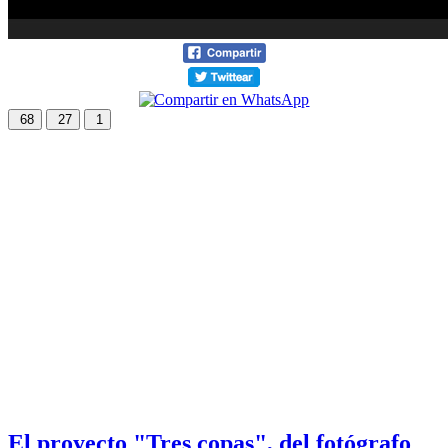
68
27
1
El proyecto "Tres copas", del fotógrafo