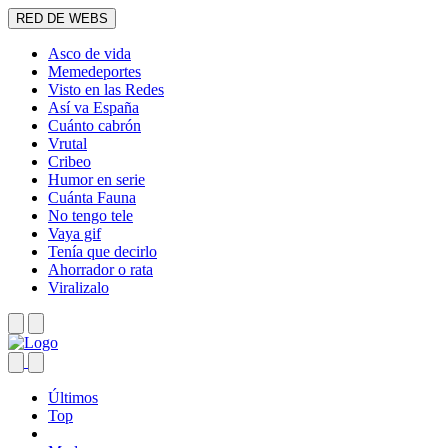
RED DE WEBS
Asco de vida
Memedeportes
Visto en las Redes
Así va España
Cuánto cabrón
Vrutal
Cribeo
Humor en serie
Cuánta Fauna
No tengo tele
Vaya gif
Tenía que decirlo
Ahorrador o rata
Viralizalo
Últimos
Top