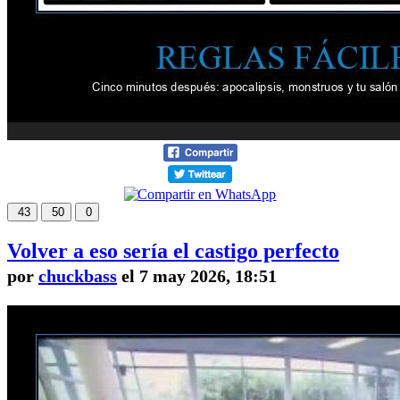
43
50
0
Volver a eso sería el castigo perfecto
por
chuckbass
el 7 may 2026, 18:51