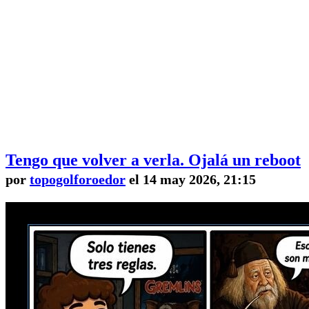
Tengo que volver a verla. Ojalá un reboot
por
topogolforoedor
el 14 may 2026, 21:15