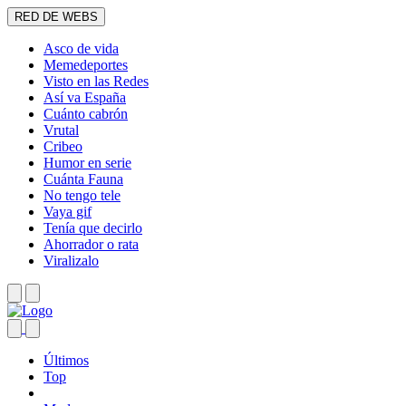
RED DE WEBS
Asco de vida
Memedeportes
Visto en las Redes
Así va España
Cuánto cabrón
Vrutal
Cribeo
Humor en serie
Cuánta Fauna
No tengo tele
Vaya gif
Tenía que decirlo
Ahorrador o rata
Viralizalo
Últimos
Top