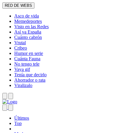
RED DE WEBS
Asco de vida
Memedeportes
Visto en las Redes
Así va España
Cuánto cabrón
Vrutal
Cribeo
Humor en serie
Cuánta Fauna
No tengo tele
Vaya gif
Tenía que decirlo
Ahorrador o rata
Viralizalo
Últimos
Top