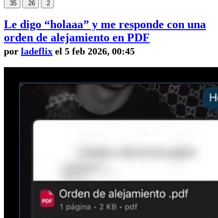
35
26
2
Le digo “holaaa” y me responde con una
orden de alejamiento en PDF
por
ladeflix
el 5 feb 2026, 00:45