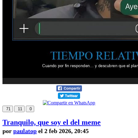
71
11
0
Tranquilo, que soy el del meme
por
paulatop
el 2 feb 2026, 20:45