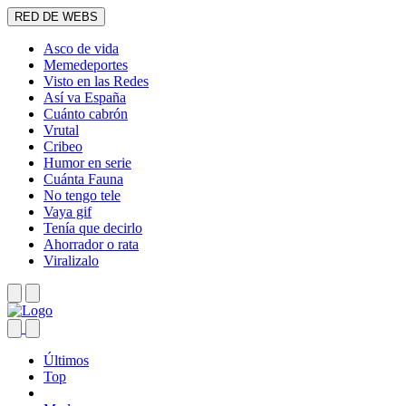
RED DE WEBS
Asco de vida
Memedeportes
Visto en las Redes
Así va España
Cuánto cabrón
Vrutal
Cribeo
Humor en serie
Cuánta Fauna
No tengo tele
Vaya gif
Tenía que decirlo
Ahorrador o rata
Viralizalo
Últimos
Top