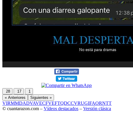
28
17
1
« Anteriores
Siguientes »
VIR
MMD
ADV
AVE
CF
VEF
TQD
CC
VRU
GIF
AOR
NTT
© cuantarazon.com –
Vídeos destacados
–
Versión clásica