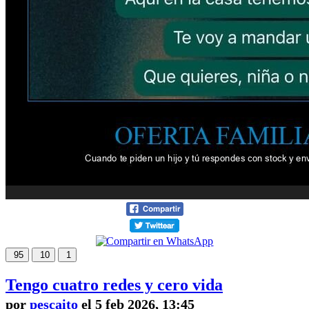
95
10
1
Tengo cuatro redes y cero vida
por
pescaito
el 5 feb 2026, 13:45