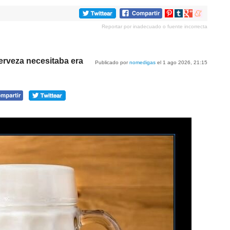
Compartir
Compartir
Compartir
Compartir
en
en
en
en
Reportar por inadecuado o fuente incorrecta
Pinterest
tumblr
Google+
meneame
erveza necesitaba era
Publicado por
nomedigas
el 1 ago 2026, 21:15