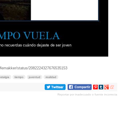
/Memakker/status/2082224327676535153
stalgia
tiempo
juventud
realidad
Compartir
Compartir
Compartir
Compartir
en
en
en
en
Reportar por inadecuado o fuente incorrecta
Pinterest
tumblr
Google+
meneame