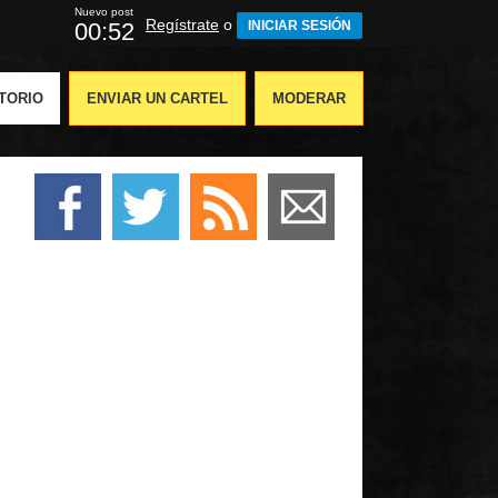
Nuevo post
Regístrate
o
00:51
INICIAR SESIÓN
TORIO
ENVIAR UN CARTEL
MODERAR