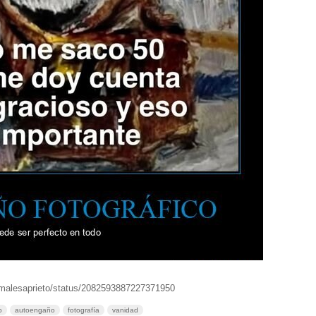
imalesaprieto/status/2082593887227371950
o
autoengaño
fotografía
vanidad