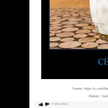
Fuente: https://x.com/
Cerveza
Lay'
+7 (61 votos)