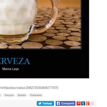
RaminNasibov/status/2082720354640777475
s
Fracaso
Bebida
Publicidad
Compartir
Compartir
Compartir
Compartir