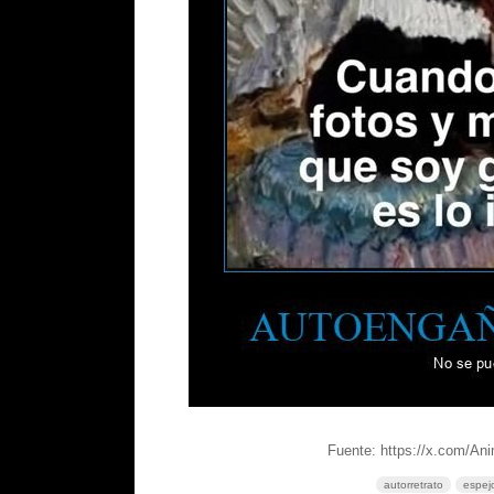
Fuente: https://x.com/An
autorretrato
espej