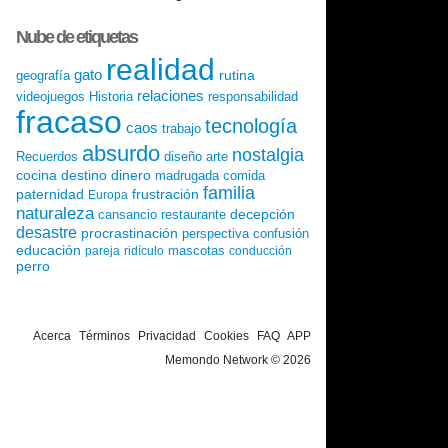
Nube de etiquetas
realidad
gato
rutina
geografía
relaciones
videojuegos
Historia
responsabilidad
fracaso
tecnología
caos
trabajo
absurdo
nostalgia
Recuerdos
diseño
arte
cocina
destino
dinero
madrugada
comida
familia
paternidad
frustración
Europa
naturaleza
decepción
cansancio
restaurante
desastre
procrastinación
perspectiva
confusión
educación
mascotas
pareja
ridículo
conducción
perro
Acerca
Términos
Privacidad
Cookies
FAQ
APP
Memondo Network © 2026