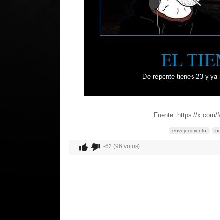
Fuente: https://x.com
envejecimiento
no
-62 (96 votos)