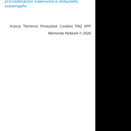
procrastinación
supervivencia
restaurante
autoengaño
Acerca
Términos
Privacidad
Cookies
FAQ
APP
Memondo Network © 2026