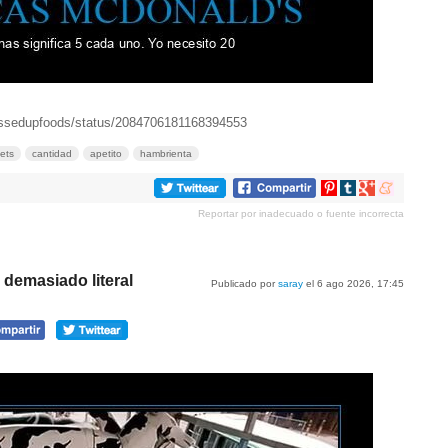
essedupfoods/status/2084706181168394553
ets
cantidad
apetito
hambrienta
Compartir
Compartir
Compartir
Compartir
en
en
en
en
Reportar por inadecuado o fuente incorrecta
Pinterest
tumblr
Google+
meneame
demasiado literal
Publicado por
saray
el 6 ago 2026, 17:45