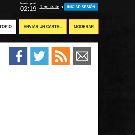
Nuevo post
Regístrate
o
02:18
INICIAR SESIÓN
TORIO
ENVIAR UN CARTEL
MODERAR