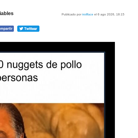
iables
Publicado por
trollface
el 6 ago 2026, 18:15