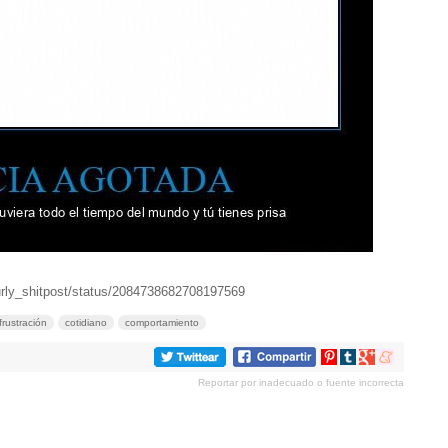
urly_shitpost/status/2084738682708197569
frustración
cotidiano
comportamiento
Compartir
Compartir
Compartir
Compartir
en
en
en
en
Reportar por inadecuado o fuente incorrecta
Pinterest
tumblr
Google+
meneame