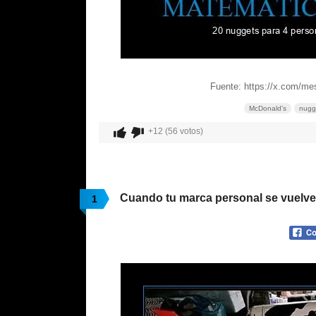
Fuente: https://x.com/m
McDonald's
nugg
+12 (56 votos)
Cuando tu marca personal se vuelve 
1