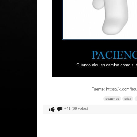
Fuente: https://x.com/ho
peatones
prisa
+41 (69 votos)