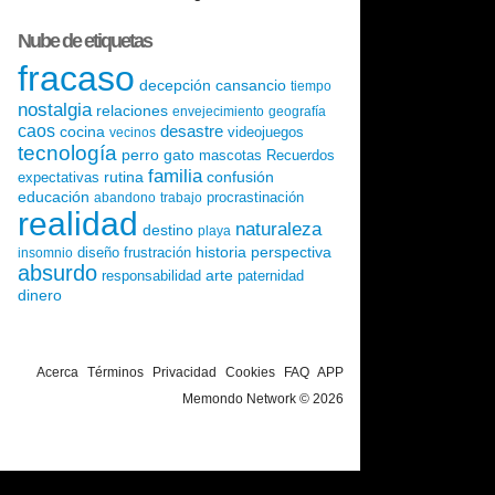
Nube de etiquetas
fracaso
decepción
cansancio
tiempo
nostalgia
relaciones
envejecimiento
geografía
caos
desastre
cocina
videojuegos
vecinos
tecnología
perro
gato
mascotas
Recuerdos
familia
rutina
confusión
expectativas
educación
procrastinación
abandono
trabajo
realidad
naturaleza
destino
playa
historia
perspectiva
diseño
frustración
insomnio
absurdo
arte
responsabilidad
paternidad
dinero
Acerca
Términos
Privacidad
Cookies
FAQ
APP
Memondo Network © 2026