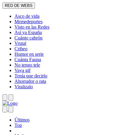
RED DE WEBS
Asco de vida
Memedeportes
Visto en las Redes
Así va España
Cuánto cabrón
Vrutal
Cribeo
Humor en serie
Cuánta Fauna
No tengo tele
Vaya gif
Tenía que decirlo
Ahorrador o rata
Viralizalo
Últimos
Top