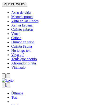
RED DE WEBS
Asco de vida
Memedeportes
Visto en las Redes
Así va España
Cuánto cabrón
Vrutal
Cribeo
Humor en serie
Cuánta Fauna
No tengo tele
Vaya gif
Tenía que decirlo
Ahorrador o rata
Viralizalo
Últimos
Top