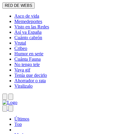
RED DE WEBS
Asco de vida
Memedeportes
Visto en las Redes
Así va España
Cuánto cabrón
Vrutal
Cribeo
Humor en serie
Cuánta Fauna
No tengo tele
Vaya gif
Tenía que decirlo
Ahorrador o rata
Viralizalo
Últimos
Top