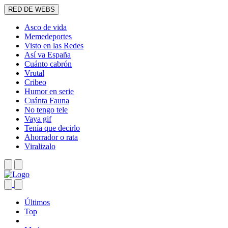
RED DE WEBS
Asco de vida
Memedeportes
Visto en las Redes
Así va España
Cuánto cabrón
Vrutal
Cribeo
Humor en serie
Cuánta Fauna
No tengo tele
Vaya gif
Tenía que decirlo
Ahorrador o rata
Viralizalo
Últimos
Top