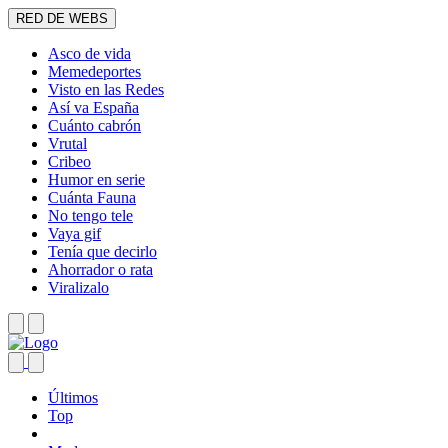
RED DE WEBS
Asco de vida
Memedeportes
Visto en las Redes
Así va España
Cuánto cabrón
Vrutal
Cribeo
Humor en serie
Cuánta Fauna
No tengo tele
Vaya gif
Tenía que decirlo
Ahorrador o rata
Viralizalo
Últimos
Top