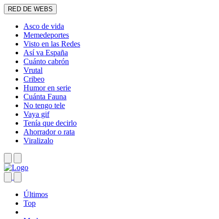
RED DE WEBS
Asco de vida
Memedeportes
Visto en las Redes
Así va España
Cuánto cabrón
Vrutal
Cribeo
Humor en serie
Cuánta Fauna
No tengo tele
Vaya gif
Tenía que decirlo
Ahorrador o rata
Viralizalo
Últimos
Top